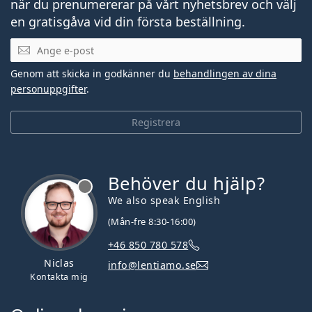
när du prenumererar på vårt nyhetsbrev och välj
en gratisgåva vid din första beställning.
Mejladress
Genom att skicka in godkänner du
behandlingen av dina
personuppgifter
.
Registrera
Behöver du hjälp?
We also speak English
(Mån-fre 8:30-16:00)
+46 850 780 578
Niclas
info@lentiamo.se
Kontakta mig