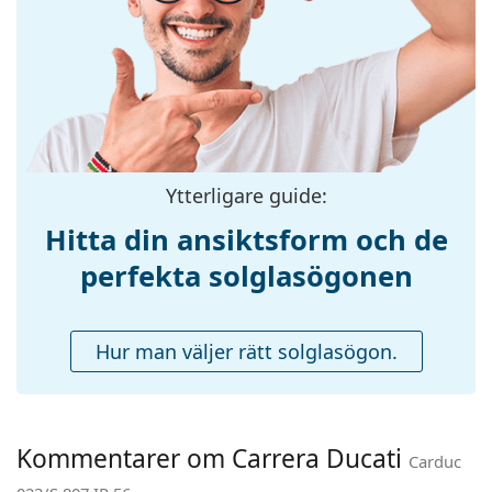
Storlek:
M
Bredd:
136 mm
Skalmlängd:
140 mm
Näsbryggans
18 mm
bredd:
Vikt:
215 g
Ytterligare guide:
Justerbara
Nej
Hitta din ansiktsform och de
näskuddar:
perfekta solglasögonen
Fjädergångjärn:
Nej
Tillbehör
Hur man väljer rätt solglasögon.
Fodral:
Ja
Putsduk:
Ja
Övrigt
Kommentarer om Carrera Ducati
Kön:
Män
Carduc