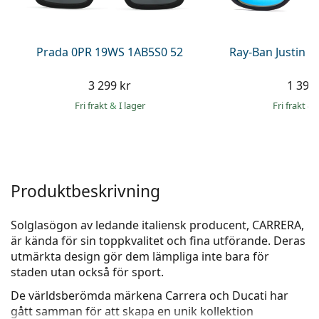
Persol
Prada
Prada 0PR 19WS 1AB5S0 52
Ray-Ban Justin 
Upptäck alla
3 299 kr
1 399 
Fri frakt
&
I lager
Fri frakt
&
Produktbeskrivning
Solglasögon av ledande italiensk producent, CARRERA,
är kända för sin toppkvalitet och fina utförande. Deras
utmärkta design gör dem lämpliga inte bara för
staden utan också för sport.
De världsberömda märkena Carrera och Ducati har
gått samman för att skapa en unik kollektion