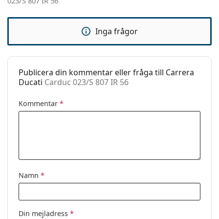
023/S 807 IR 56
Kategori:
Solglasögon
Varumärke:
Carrera
Inga frågor
Användning:
Enligt mode
Kod:
Carduc 023/S 807 IR 56
Publicera din kommentar eller fråga till Carrera
Ducati
Carduc 023/S 807 IR 56
Kommentar
*
Namn
*
Din mejladress
*