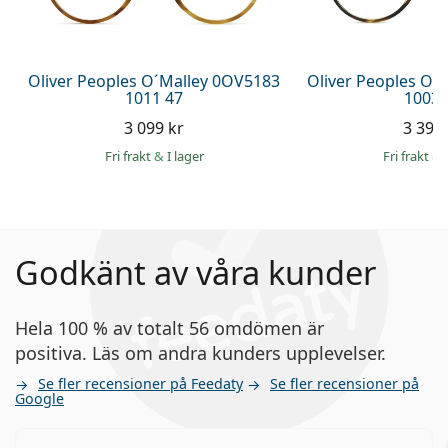
Oliver Peoples O´Malley 0OV5183
Oliver Peoples O´
1011 47
1003 
3 099 kr
3 399 
Fri frakt
&
I lager
Fri frakt
&
Godkänt av våra kunder
Hela 100 % av totalt 56 omdömen är
positiva. Läs om andra kunders upplevelser.
Se fler recensioner på Feedaty
Se fler recensioner på
Google