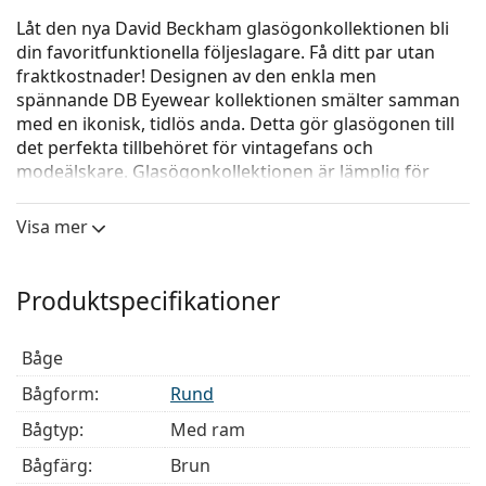
Låt den nya David Beckham glasögonkollektionen bli
din favoritfunktionella följeslagare. Få ditt par utan
fraktkostnader! Designen av den enkla men
spännande DB Eyewear kollektionen smälter samman
med en ikonisk, tidlös anda. Detta gör glasögonen till
det perfekta tillbehöret för vintagefans och
modeälskare. Glasögonkollektionen är lämplig för
varje stark man som uppskattar ett klassiskt,
individuellt utseende.
Visa mer
David Beckham DB 1018 086 20
är glasögon för män.
Kolla hur du ser ut i de här glasögonen med Lentiamos
Produktspecifikationer
virtuella provningsfunktion.
Glasögonram
Båge
Den bruna färgen på ramen passar perfekt till en
Bågform:
Rund
varm hudton och ljusbrunt, svart eller
Bågtyp:
Med ram
mörkblont hår.
Runda bågar är ett perfekt val för dem med en
Bågfärg:
Brun
fyrkantig eller oval ansiktsform.