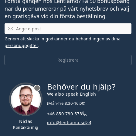
Första gången hos Lentiamo? Få 50 bonuspoäng
när du prenumererar på vårt nyhetsbrev och välj
en gratisgåva vid din första beställning.
Mejladress
Genom att skicka in godkänner du
behandlingen av dina
personuppgifter
.
Registrera
Behöver du hjälp?
We also speak English
(Mån-fre 8:30-16:00)
+46 850 780 578
Niclas
info@lentiamo.se
Kontakta mig