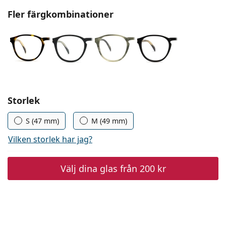
Persol
Fler färgkombinationer
Prada
Upptäck alla
Välj parametrar
Storlek
S (47 mm)
M (49 mm)
Vilken storlek har jag?
Välj dina glas från
200 kr