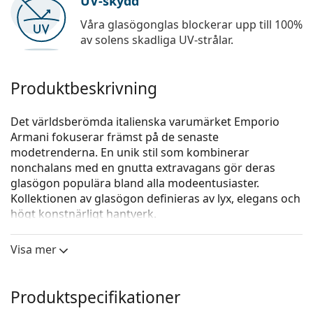
UV-skydd
Våra glasögonglas blockerar upp till 100%
av solens skadliga UV-strålar.
Produktbeskrivning
Det världsberömda italienska varumärket Emporio
Armani fokuserar främst på de senaste
modetrenderna. En unik stil som kombinerar
nonchalans med en gnutta extravagans gör deras
glasögon populära bland alla modeentusiaster.
Kollektionen av glasögon definieras av lyx, elegans och
högt konstnärligt hantverk.
Emporio Armani EA 4115 57591W 54 (clip-on)
är
Visa mer
glasögon för män.
Kolla hur du ser ut i de här glasögonen med Lentiamos
virtuella provningsfunktion.
Produktspecifikationer