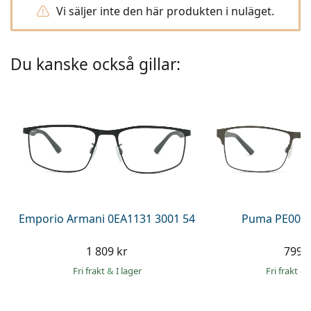
Persol
Vi säljer inte den här produkten i nuläget.
Prada
Du kanske också gillar:
Upptäck alla
Emporio Armani 0EA1131 3001 54
Puma PE0027
1 809 kr
799 
Fri frakt
&
I lager
Fri frakt
&