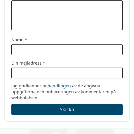
Kön:
Män
Kategori:
Glasögon
Varumärke:
Emporio Armani
Kod:
EA 4115 57591W 54
Namn
*
Din mejladress
*
Jag godkänner
behandlingen
av de angivna
uppgifterna och publiceringen av kommentaren på
webbplatsen.
Skicka