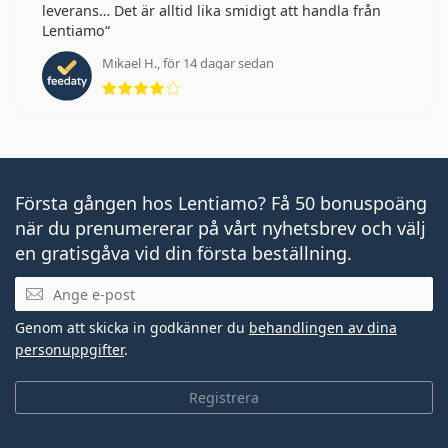
leverans… Det är alltid lika smidigt att handla från
Lentiamo
Mikael H., för 14 dagar sedan
Betyg 4 av 5
Första gången hos Lentiamo? Få 50 bonuspoäng
när du prenumererar på vårt nyhetsbrev och välj
en gratisgåva vid din första beställning.
Mejladress
Genom att skicka in godkänner du
behandlingen av dina
personuppgifter
.
Registrera