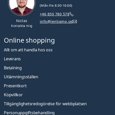
(Mån-fre 8:30-16:00)
+46 850 780 578
Niclas
info@lentiamo.se
Kontakta mig
Online shopping
Allt om att handla hos oss
Leverans
Betalning
Utlämningsställen
Presentkort
Köpvillkor
Tillgänglighetsredogörelse för webbplatsen
Personuppgiftsbehandling