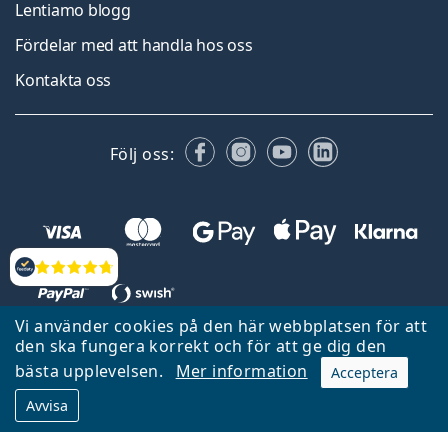
Lentiamo blogg
Fördelar med att handla hos oss
Kontakta oss
Facebook
Instagram
YouTube
LinkedIn
Följ oss:
Recensioner
Vi använder cookies på den här webbplatsen för att
den ska fungera korrekt och för att ge dig den
Tillbaka till startsidan
Gå upp
bästa upplevelsen.
Mer information
Acceptera
Lentiamo.se ägs och drivs av Lentiamo s.r.o., Tjeckien
Avvisa
Här för dig de senaste 18 åren.