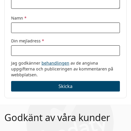
Varumärke:
Giorgio Armani
Kod:
0AR7125 5026 52
Namn
*
Din mejladress
*
Jag godkänner
behandlingen
av de angivna
uppgifterna och publiceringen av kommentaren på
webbplatsen.
Skicka
Godkänt av våra kunder