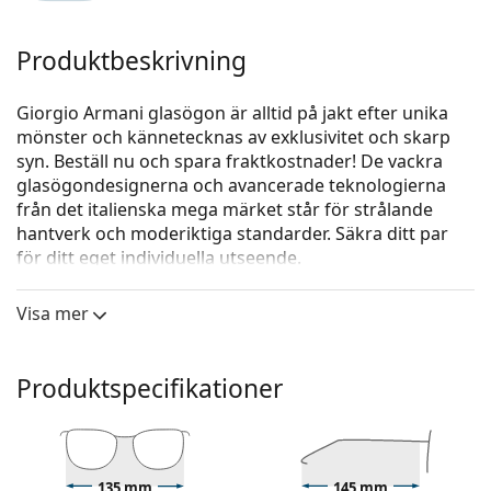
Produktbeskrivning
Giorgio Armani glasögon är alltid på jakt efter unika
mönster och kännetecknas av exklusivitet och skarp
syn. Beställ nu och spara fraktkostnader! De vackra
glasögondesignerna och avancerade teknologierna
från det italienska mega märket står för strålande
hantverk och moderiktiga standarder. Säkra ditt par
för ditt eget individuella utseende.
Giorgio Armani 0AR7125 5026 52
är glasögon för män.
Visa mer
Kolla hur du ser ut i de här glasögonen med Lentiamos
virtuella provningsfunktion.
Produktspecifikationer
Glasögonram
Den bruna färgen på ramen passar perfekt till en
varm hudton och ljusbrunt, svart eller
mörkblont hår.
135 mm
145 mm