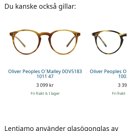
Persol
Du kanske också gillar:
Prada
Upptäck alla
Oliver Peoples O´Malley 0OV5183
Oliver Peoples O´
1011 47
1003 
3 099 kr
3 399 
Fri frakt
&
I lager
Fri frakt
&
Lentiamo använder glasögonglas av