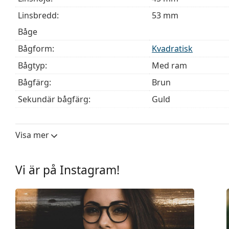
Linsbredd:
53 mm
Båge
Bågform:
Kvadratisk
Bågtyp:
Med ram
Bågfärg:
Brun
Sekundär bågfärg:
Guld
Bågmaterial:
Metall/Plast
Storlek:
L
Visa mer
Bredd:
148 mm
Skalmlängd:
140 mm
Vi är på Instagram!
Näsbryggans bredd:
17 mm
Vikt:
180 g
Justerbara näskuddar:
Nej