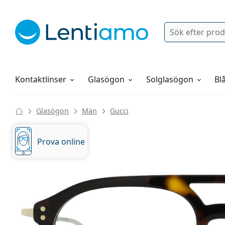
Sök
Logga in
Navigeringsmeny
Linsvätskor
Allt om att handla hos oss
Kontaktlinser
Glasögon
Solglasögon
Blå
Glasögon
Män
Gucci
Prova online