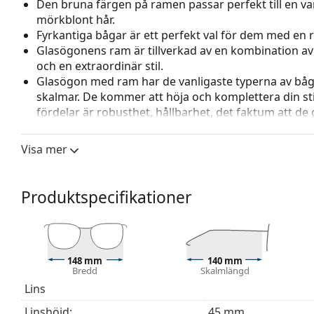
Den bruna färgen på ramen passar perfekt till en va
mörkblont hår.
Fyrkantiga bågar är ett perfekt val för dem med en r
Glasögonens ram är tillverkad av en kombination av m
och en extraordinär stil.
Glasögon med ram har de vanligaste typerna av båg
skalmar. De kommer att höja och komplettera din sti
fördelar är robusthet, hållbarhet, det faktum att de 
deras skydd mot skador. Den här typen av ramar pass
styrka.
Visa mer
Tillbehör
Vi levererar glasögonen i sitt originalfodral. Fodral
Produktspecifikationer
Den medföljande putsduken är idealisk för rengörin
modeller kan komma med en tygpåse i stället för en
Upptäck hela
glasögon
sortimentet för att hitta fler mod
behöver hjälp med att välja ditt par.
148 mm
140 mm
Bredd
Skalmlängd
Detta är en medicinteknisk produkt. Läs instruktioner
Lins
Linshöjd:
45 mm