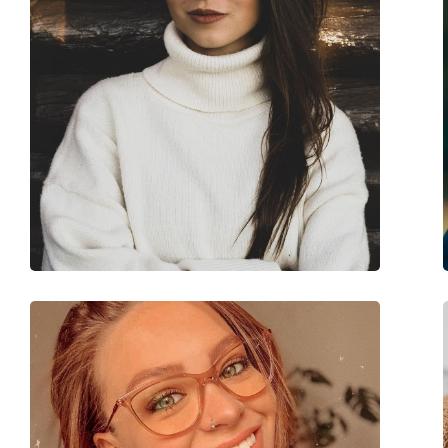
Fjädergångjärn:
Nej
Clip-on:
Nej
Tillbehör
Fodral:
Ja
Putsduk:
Ja
Övrigt
Kön:
Män
Kategori:
Glasögon
Varumärke:
Gucci
Kod:
GG1708O 002 53