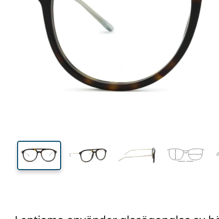
148 mm
Bredd
Linsbred
45 mm
53 mm
Linshöjd
Linsbredd