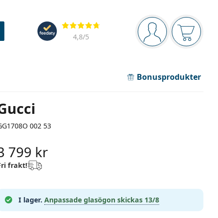
Navigeringsmeny
Recensioner
Du är inloggad
Varukor
4,8
/5
Bonusprodukter
Gucci
GG1708O 002 53
3 799 kr
Fri frakt!
I lager.
Anpassade glasögon skickas
13/8