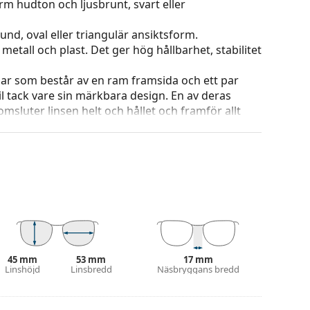
rm hudton och ljusbrunt, svart eller
und, oval eller triangulär ansiktsform.
etall och plast. Det ger hög hållbarhet, stabilitet
ar som består av en ram framsida och ett par
l tack vare sin märkbara design. En av deras
omsluter linsen helt och hållet och framför allt
ar alla linser, även linser med högre optisk
ets färg och utformning kan variera.
g och skötsel av glasögon. Observera att vissa
 putsduk.
eller eller kolla in vår
glasögonguide
om du
45 mm
53 mm
17 mm
Linshöjd
Linsbredd
Näsbryggans bredd
na före användning