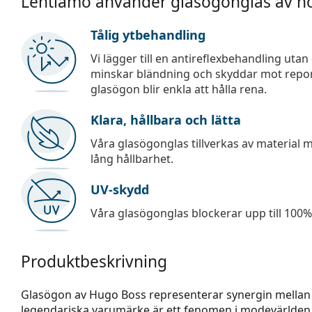
Lentiamo använder glasögonglas av hö
Tålig ytbehandling
Vi lägger till en antireflexbehandling uta
minskar bländning och skyddar mot repor,
glasögon blir enkla att hålla rena.
Klara, hållbara och lätta
Våra glasögonglas tillverkas av material
lång hållbarhet.
UV-skydd
Våra glasögonglas blockerar upp till 100% 
Produktbeskrivning
Glasögon av Hugo Boss representerar synergin mellan u
legendariska varumärke är ett fenomen i modevärlden. D