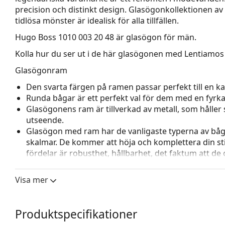
precision och distinkt design. Glasögonko­llektionen a
tidlösa mönster är idealisk för alla tillfällen.
Hugo Boss 1010 003 20 48
är glasögon för män.
Kolla hur du ser ut i de här glasögonen med Lentiamos 
Glasögonram
Den svarta färgen på ramen passar perfekt till en kall
Runda bågar är ett perfekt val för dem med en fyrkan
Glasögonens ram är tillverkad av metall, som håller s
utseende.
Glasögon med ram har de vanligaste typerna av båg
skalmar. De kommer att höja och komplettera din sti
fördelar är robusthet, hållbarhet, det faktum att de 
deras skydd mot skador. Den här typen av ramar pass
styrka.
Visa mer
Justerbara näskuddar gör det möjligt att försiktigt
glasögon för att ge högre komfort. Justering av näsk
för att förhindra skador eller att de går sönder.
Produktspecifikationer
Tillbehör