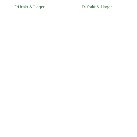
Fri frakt
&
I lager
Fri frakt
&
I lager