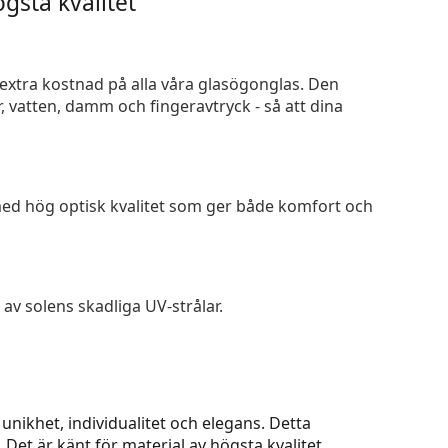
gsta kvalitet
n extra kostnad på alla våra glasögonglas. Den
 vatten, damm och fingeravtryck - så att dina
 med hög optisk kvalitet som ger både komfort och
av solens skadliga UV-strålar.
nikhet, individualitet och elegans. Detta
et är känt för material av högsta kvalitet,