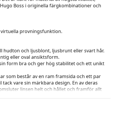
v Hugo Boss i originella färgkombinationer och
virtuella provningsfunktion.
 hudton och ljusblont, ljusbrunt eller svart hår.
tig eller oval ansiktsform.
in form bra och ger hög stabilitet och ett unikt
ar som består av en ram framsida och ett par
l tack vare sin märkbara design. En av deras
omsluter linsen helt och hållet och framför allt
ar alla linser, även linser med högre optisk
 ändra positionen och passformen på dina
uddarna bör alltid utföras av en erfaren optiker