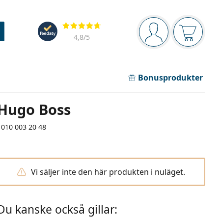
Navigeringsmeny
Recensioner
Du är inloggad
Varukor
4,8
/5
Bonusprodukter
Hugo Boss
1010 003 20 48
Vi säljer inte den här produkten i nuläget.
Du kanske också gillar: