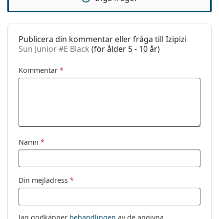
Varumärke:
Izipizi
Användning:
Enligt mode
Kod:
Sun Junior #E Black
Publicera din kommentar eller fråga till Izipizi
Sun Junior #E Black
(för ålder 5 - 10 år)
Recept finns:
Ja
Kommentar
*
Namn
*
Din mejladress
*
Jag godkänner
behandlingen
av de angivna