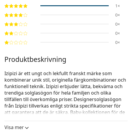
1×
0×
0×
0×
0×
Produktbeskrivning
Izipizi är ett ungt och lekfullt franskt märke som
kombinerar unik stil, originella färgkombinationer och
funktionell teknik. Izipizi erbjuder lätta, bekväma och
trendiga solglasögon för hela familjen och olika
tillfällen till överkomliga priser. Designersolglasögon
från Izipizi tillverkas enligt strikta specifikationer för
att garantera att de är säkra. Baby-kollektionen för de
yngsta barnen innehåller inte BPA och är hypoallergen.
För att bestämma glasögonens storlek
Visa mer
rekommenderar vi att du alltid mäter parametrarna