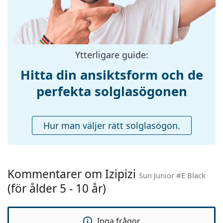
Skalmlängd:
115 mm
Näsbryggans
12 mm
bredd:
Vikt:
110 g
Ytterligare guide:
Justerbara
Nej
Hitta din ansiktsform och de
näskuddar:
perfekta solglasögonen
Fjädergångjärn:
Ja
Tillbehör
Hur man väljer rätt solglasögon.
Fodral:
Nej
Putsduk:
Nej
Övrigt
Kommentarer om Izipizi
Kön:
Barn
Sun Junior #E Black
(för ålder 5 - 10 år)
Ålder:
5 - 10 år
Kategori:
Solglasögon
Inga frågor