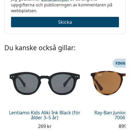
uppgifterna och publiceringen av kommentaren på
webbplatsen.
Skicka
Du kanske också gillar:
FINNS 
Lentiamo Kids Aliki Ink Black (för
Ray-Ban Junior 
ålder 3–5 år)
700673
269 kr
899 