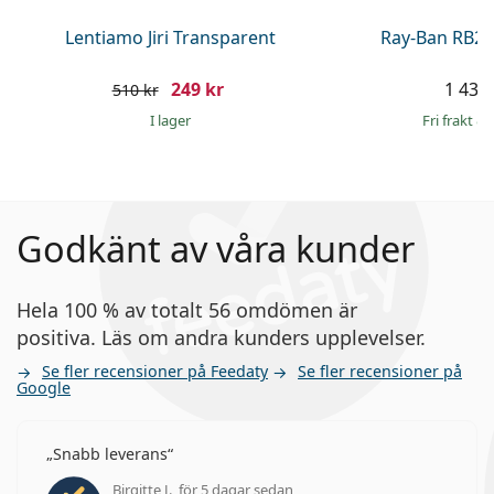
Lentiamo Jiri Transparent
Ray-Ban RB21
249 kr
1 439 
510 kr
I lager
Fri frakt
&
Godkänt av våra kunder
Hela 100 % av totalt 56 omdömen är
positiva. Läs om andra kunders upplevelser.
Se fler recensioner på Feedaty
Se fler recensioner på
Google
Snabb leverans
Birgitte J., för 5 dagar sedan