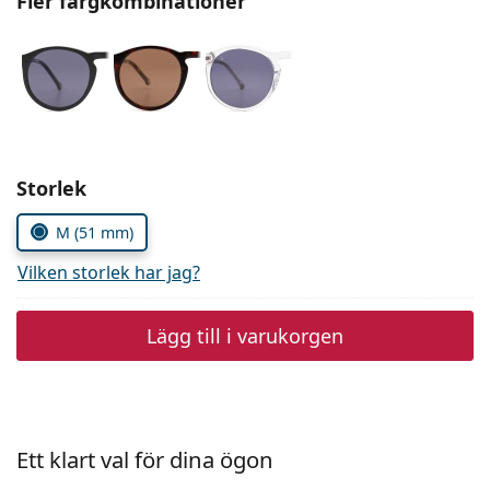
Fler färgkombinationer
Persol
Prada
Upptäck alla
Välj parametrar
Storlek
M (51 mm)
Vilken storlek har jag?
Lägg till i varukorgen
Ett klart val för dina ögon