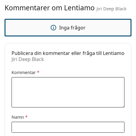
Kommentarer om Lentiamo
Kön:
Unisex
Jiri Deep Black
Kategori:
Solglasögon
Inga frågor
Varumärke:
Lentiamo
Användning:
Enligt mode
Kod:
Jiri Deep Black
Publicera din kommentar eller fråga till Lentiamo
Jiri Deep Black
Recept finns:
Nej
Kommentar
*
Namn
*