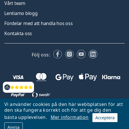
Vårt team
Lentiamo blogg
Fördelar med att handla hos oss
Kontakta oss
Facebook
Instagram
YouTube
LinkedIn
Följ oss:
Recensioner
Vi använder cookies på den här webbplatsen för att
den ska fungera korrekt och för att ge dig den
Tillbaka till startsidan
Gå upp
bästa upplevelsen.
Mer information
Acceptera
Lentiamo.se ägs och drivs av Lentiamo s.r.o., Tjeckien
Avvisa