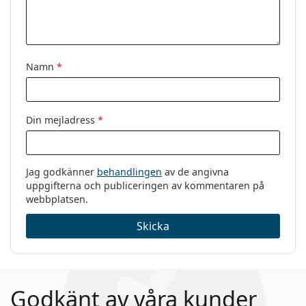
Varumärke:
Marc Jacobs
Kod:
511 807 18 53
Namn
*
Din mejladress
*
Jag godkänner
behandlingen
av de angivna
uppgifterna och publiceringen av kommentaren på
webbplatsen.
Skicka
Godkänt av våra kunder