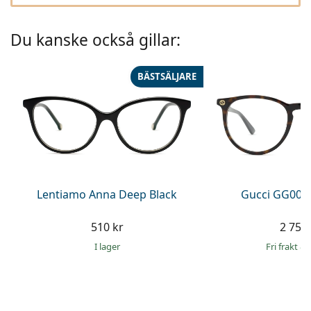
Ögondroppar
Gucci
Alla linsvätskor
Online
Upptäck alla
Persol
Du kanske också gillar:
Prada
BÄSTSÄLJARE
Upptäck alla
Lentiamo Anna Deep Black
Gucci GG002
510 kr
2 759 
I lager
Fri frakt
&