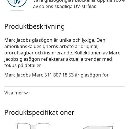
Våra glasögonglas blockerar upp till 100%
av solens skadliga UV-strålar.
Produktbeskrivning
Marc Jacobs glasögon är unika och lyxiga. Den
amerikanska designerns arbete är original,
oförutsägbar och inspirerande. Kollektionen av Marc
Jacobs glasögon reflekterar aktuella trender med
fokus på detaljer.
Marc Jacobs Marc 511 807 18 53
är glasögon för
kvinnor.
Kolla hur du ser ut i de här glasögonen med Lentiamos
Visa mer
virtuella provningsfunktion.
Glasögonram
Produktspecifikationer
Den svarta färgen på ramen passar perfekt till en
kall hudton och ljusblont, ljusbrunt eller svart hår.
Runda bågar är ett perfekt val för dem med en