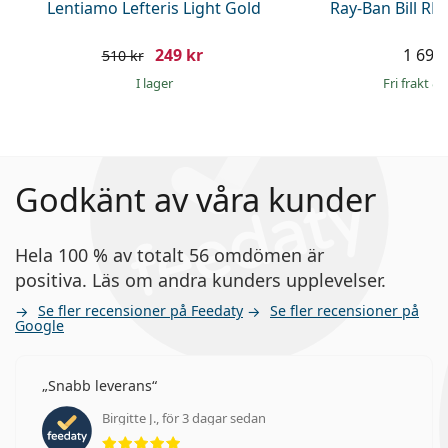
Lentiamo Lefteris Light Gold
Ray-Ban Bill R
249 kr
1 699 
510 kr
I lager
Fri frakt
&
Godkänt av våra kunder
Hela 100 % av totalt 56 omdömen är
positiva. Läs om andra kunders upplevelser.
Se fler recensioner på Feedaty
Se fler recensioner på
Google
Snabb leverans
Birgitte J., för 3 dagar sedan
Betyg 5 av 5