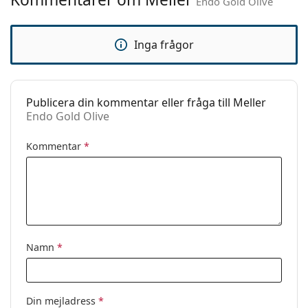
Kategori:
Solglasögon
Endo Gold Olive
Varumärke:
Meller
Inga frågor
Användning:
Enligt mode
Kod:
Endo Gold Olive
Publicera din kommentar eller fråga till Meller
Endo Gold Olive
Kommentar
*
Namn
*
Din mejladress
*