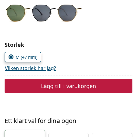
Persol
Prada
Upptäck alla
Välj parametrar
Storlek
M (47 mm)
Vilken storlek har jag?
Lägg till i varukorgen
Ett klart val för dina ögon