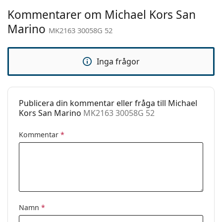
Kommentarer om Michael Kors San
Kön:
Dam
Marino
MK2163 30058G 52
Kategori:
Solglasögon
Varumärke:
Michael Kors
Inga frågor
Användning:
Enligt mode
Kod:
MK2163 30058G 52
Publicera din kommentar eller fråga till Michael
Kors San Marino
MK2163 30058G 52
Kommentar
*
Namn
*