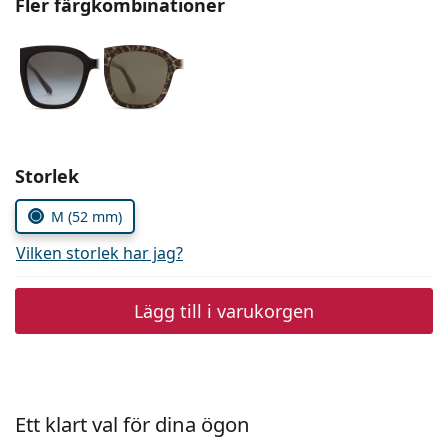
Fler färgkombinationer
Persol
Prada
Upptäck alla
Välj parametrar
Storlek
M (52 mm)
Vilken storlek har jag?
Lägg till i varukorgen
Ett klart val för dina ögon