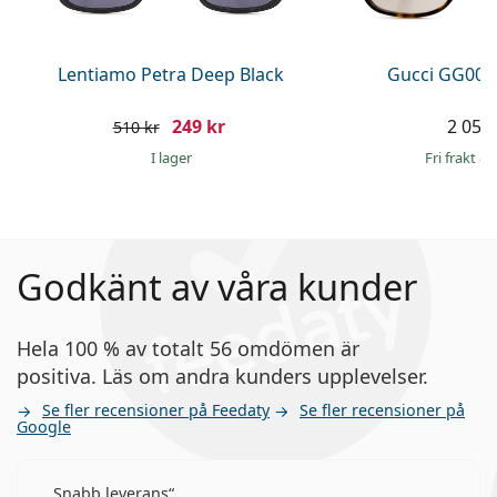
Lentiamo Petra Deep Black
Gucci GG002
249 kr
2 059 
510 kr
I lager
Fri frakt
&
Godkänt av våra kunder
Hela 100 % av totalt 56 omdömen är
positiva. Läs om andra kunders upplevelser.
Se fler recensioner på Feedaty
Se fler recensioner på
Google
Snabb leverans