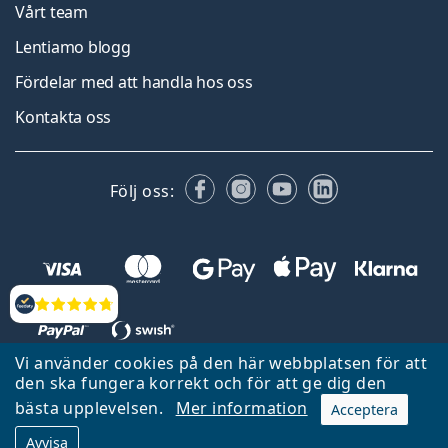
Vårt team
Lentiamo blogg
Fördelar med att handla hos oss
Kontakta oss
Facebook
Instagram
YouTube
LinkedIn
Följ oss:
Recensioner
Vi använder cookies på den här webbplatsen för att
den ska fungera korrekt och för att ge dig den
Tillbaka till startsidan
Gå upp
bästa upplevelsen.
Mer information
Acceptera
Lentiamo.se ägs och drivs av Lentiamo s.r.o., Tjeckien
Avvisa