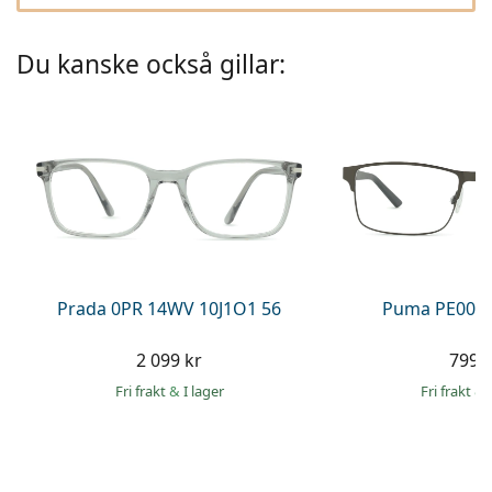
Persol
Prada
Du kanske också gillar:
Upptäck alla
Prada 0PR 14WV 10J1O1 56
Puma PE0027
2 099 kr
799 
Fri frakt
&
I lager
Fri frakt
&