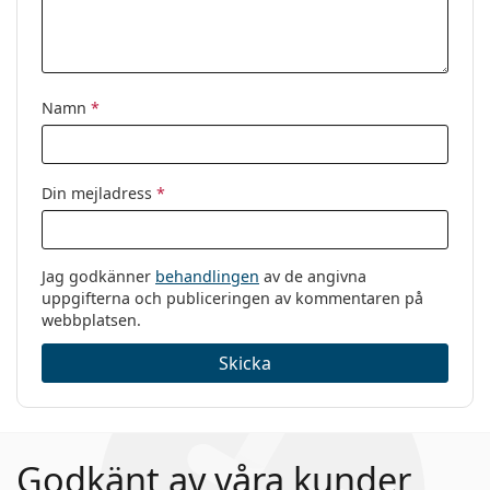
Varumärke:
Oakley
Kod:
0OX8046 80460255
Namn
*
Din mejladress
*
Jag godkänner
behandlingen
av de angivna
uppgifterna och publiceringen av kommentaren på
webbplatsen.
Skicka
Godkänt av våra kunder