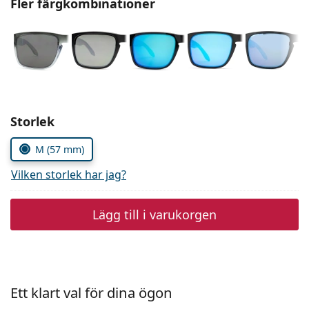
Fler färgkombinationer
Persol
Prada
Upptäck alla
Välj parametrar
Storlek
M (57 mm)
Vilken storlek har jag?
Lägg till i varukorgen
Ett klart val för dina ögon