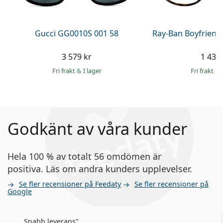
Gucci GG0010S 001 58
Ray-Ban Boyfriend
3 579 kr
1 439 
Fri frakt
&
I lager
Fri frakt
&
Godkänt av våra kunder
Hela 100 % av totalt 56 omdömen är
positiva. Läs om andra kunders upplevelser.
Se fler recensioner på Feedaty
Se fler recensioner på
Google
Snabb leverans