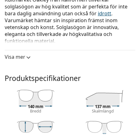
solglasögon av hög kvalitet som är perfekta för inte
bara daglig användning utan också för
idrott
.
Varumärket hämtar sin inspiration främst inom
vetenskap och konst. Solglasögon är innovativa,
eleganta och tillverkade av högkvalitativa och
funktionella material.
Oakley Holbrook XL OO 9417 16 59
är solglasögon för
Visa mer
män.
Kolla hur du ser ut i dessa solglasögon med Lentiamos
virtuella provningsfunktion.
Produktspecifikationer
Solglasögonram
Den svarta färgen på ramen passar perfekt till en
kall hudton och ljusblont, ljusbrunt eller svart hår.
140 mm
137 mm
Fyrkantiga solglasögonramar
är ett perfekt val för
Bredd
Skalmlängd
dem med en rund, oval eller triangulär ansiktsform.
Solglasögonens ram är tillverkad av högkvalitativ
plast som ger hög hållbarhet och bekväm komfort.
42 mm
59 mm
18 mm