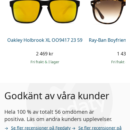
Oakley Holbrook XL OO9417 23 59
Ray-Ban Boyfriend
2 469 kr
1 439 
Fri frakt
&
I lager
Fri frakt
&
Godkänt av våra kunder
Hela 100 % av totalt 56 omdömen är
positiva. Läs om andra kunders upplevelser.
Se fler recensioner på Feedaty
Se fler recensioner på