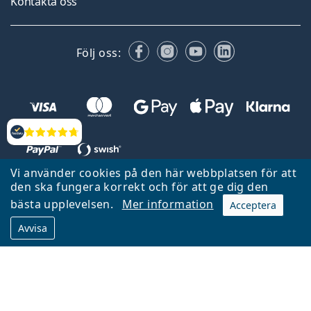
Kontakta oss
Facebook
Instagram
YouTube
LinkedIn
Följ oss:
Recensioner
Vi använder cookies på den här webbplatsen för att
den ska fungera korrekt och för att ge dig den
Tillbaka till startsidan
Gå upp
bästa upplevelsen.
Mer information
Acceptera
Lentiamo.se ägs och drivs av Lentiamo s.r.o., Tjeckien
Avvisa
Här för dig de senaste 18 åren.