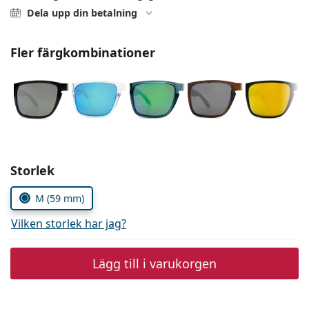
Persol
Dela upp din betalning
Prada
Fler färgkombinationer
Upptäck alla
Välj parametrar
Storlek
M (59 mm)
Vilken storlek har jag?
Lägg till i varukorgen