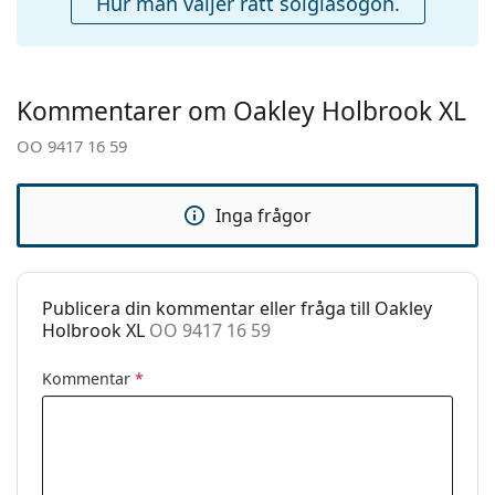
Hur man väljer rätt solglasögon.
Fodral:
Nej
Upptäck hela vårt
solglasögon
sortiment för att hitta
Putsduk:
Ja
fler modeller från populära märken.
Övrigt
Kommentarer om Oakley Holbrook XL
Kön:
Män
OO 9417 16 59
Kategori:
Solglasögon
Varumärke:
Oakley
Inga frågor
Användning:
Sport
Sport:
Vandring
Kod:
OO 9417 16 59
Publicera din kommentar eller fråga till Oakley
Holbrook XL
OO 9417 16 59
Kommentar
*