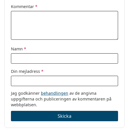
Övrigt
Kommentar
*
Kön:
Män
Kategori:
Glasögon
Varumärke:
Oakley
Kod:
0OX8105 810518 50
Namn
*
Din mejladress
*
Jag godkänner
behandlingen
av de angivna
uppgifterna och publiceringen av kommentaren på
webbplatsen.
Skicka