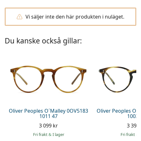
Persol
Prada
Vi säljer inte den här produkten i nuläget.
Upptäck alla
Du kanske också gillar:
Oliver Peoples O´Malley 0OV5183
Oliver Peoples O´
1011 47
1003 
3 099 kr
3 399 
Fri frakt
&
I lager
Fri frakt
&