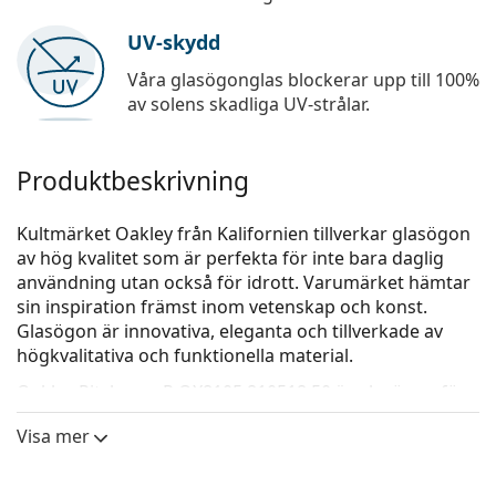
UV-skydd
Våra glasögonglas blockerar upp till 100%
av solens skadliga UV-strålar.
Produktbeskrivning
Kultmärket Oakley från Kalifornien tillverkar glasögon
av hög kvalitet som är perfekta för inte bara daglig
användning utan också för idrott. Varumärket hämtar
sin inspiration främst inom vetenskap och konst.
Glasögon är innovativa, eleganta och tillverkade av
högkvalitativa och funktionella material.
Oakley Pitchman R OX8105 810518 50
är glasögon för
män.
Visa mer
Glasögonram
Den svarta färgen på ramen passar perfekt till en