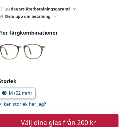
30 dagars återbetalningsgaranti
Dela upp din betalning
Fler färgkombinationer
Välj parametrar
Storlek
M (52 mm)
Vilken storlek har jag?
Välj dina glas från
200 kr