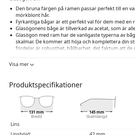
Den bruna färgen på ramen passar perfekt till en va
mörkblont hår.
Fyrkantiga bågar är ett perfekt val för dem med en r
Glasögonens båge är tillverkad av acetat, som är all
Glasögon med ram har de vanligaste typerna av båg
skalmar. De kommer att höja och komplettera din sti
fördelar är robusthet, hållbarhet, det faktum att de 
deras skydd mot skador. Den här typen av ramar pass
styrka.
Visa mer
Tillbehör
Vi levererar glasögonen i sitt originalfodral. Fodral
Produktspecifikationer
Den medföljande putsduken är idealisk för rengörin
modeller kan komma med en tygpåse i stället för en
Upptäck hela
glasögon
sortimentet för att hitta fler mod
behöver hjälp med att välja ditt par.
131 mm
145 mm
Bredd
Skalmlängd
Detta är en medicinteknisk produkt. Läs instruktioner
Lins
Linshöjd:
42 mm