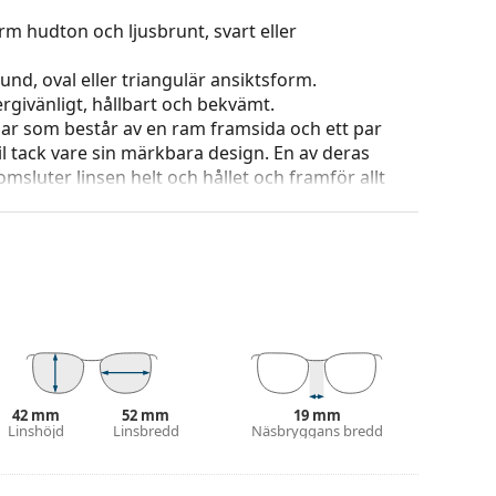
rm hudton och ljusbrunt, svart eller
und, oval eller triangulär ansiktsform.
ergivänligt, hållbart och bekvämt.
ar som består av en ram framsida och ett par
l tack vare sin märkbara design. En av deras
omsluter linsen helt och hållet och framför allt
ar alla linser, även linser med högre optisk
ets färg och utformning kan variera.
g och skötsel av glasögon. Observera att vissa
 putsduk.
eller eller kolla in vår
glasögonguide
om du
42 mm
52 mm
19 mm
Linshöjd
Linsbredd
Näsbryggans bredd
na före användning