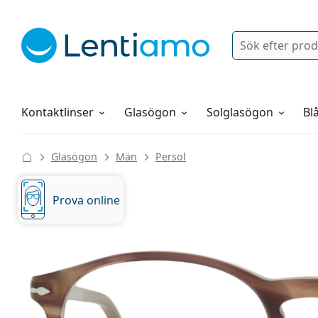
Sök
Logga in
Navigeringsmeny
Linsvätskor
Allt om att handla hos oss
Kontaktlinser
Glasögon
Solglasögon
Blå
Glasögon
Män
Persol
Prova online