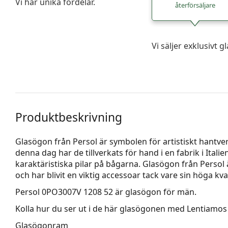
Vi har unika fördelar.
återförsäljare
Vi säljer exklusivt
Produktbeskrivning
Glasögon från Persol är symbolen för artistiskt hantverk,
denna dag har de tillverkats för hand i en fabrik i Itali
karaktäristiska pilar på bågarna. Glasögon från Persol 
och har blivit en viktig accessoar tack vare sin höga kv
Persol 0PO3007V 1208 52
är glasögon för män.
Kolla hur du ser ut i de här glasögonen med Lentiamos 
Glasögonram