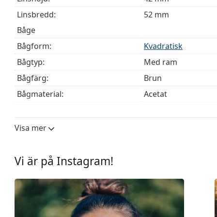
Linsbredd:
52 mm
Båge
Bågform:
Kvadratisk
Bågtyp:
Med ram
Bågfärg:
Brun
Bågmaterial:
Acetat
Storlek:
M
Bredd:
131 mm
Visa mer
Skalmlängd:
145 mm
Näsbryggans bredd:
19 mm
Vi är på Instagram!
Vikt:
260 g
Justerbara näskuddar:
Nej
Fjädergångjärn:
Nej