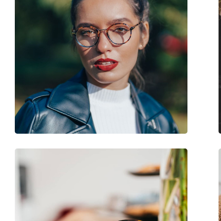
Clip-on:
Nej
Tillbehör
Fodral:
Ja
Putsduk:
Ja
Övrigt
Kön:
Män
Kategori:
Glasögon
Varumärke:
Persol
Kod:
0PO3007V 1208 52