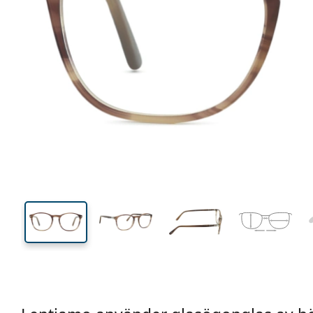
131 mm
Bredd
Linsbred
42 mm
52 mm
Linshöjd
Linsbredd