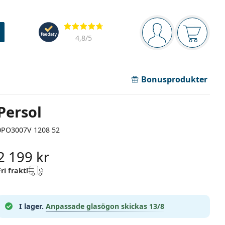
Navigeringsmeny
Recensioner
Du är inloggad
Varukor
4,8
/5
Bonusprodukter
Persol
0PO3007V 1208 52
2 199 kr
Fri frakt!
I lager.
Anpassade glasögon skickas
13/8