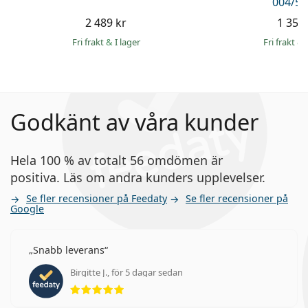
004/51
2 489 kr
1 359 
Fri frakt
&
I lager
Fri frakt
&
Godkänt av våra kunder
Hela 100 % av totalt 56 omdömen är
positiva. Läs om andra kunders upplevelser.
Se fler recensioner på Feedaty
Se fler recensioner på
Google
Snabb leverans
Birgitte J., för 5 dagar sedan
Betyg 5 av 5