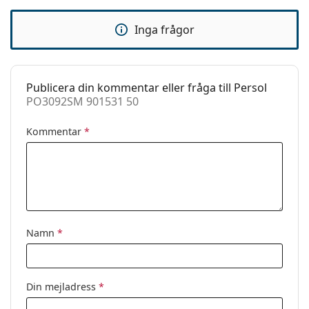
Varumärke:
Persol
Inga frågor
Användning:
Enligt mode
Kod:
PO3092SM 901531 50
Recept finns:
Nej
Publicera din kommentar eller fråga till Persol
PO3092SM 901531 50
Kommentar
*
Namn
*
Din mejladress
*