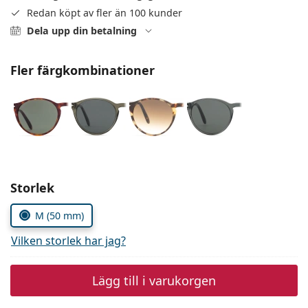
Persol
Redan köpt av fler än 100 kunder
Dela upp din betalning
Prada
Upptäck alla
Fler färgkombinationer
Välj parametrar
Storlek
M (50 mm)
Vilken storlek har jag?
Lägg till i varukorgen