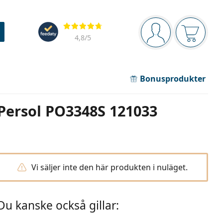
Navigeringsmeny
Recensioner
Du är inloggad
Varukor
4,8
/5
Bonusprodukter
Persol PO3348S 121033
Vi säljer inte den här produkten i nuläget.
Du kanske också gillar: