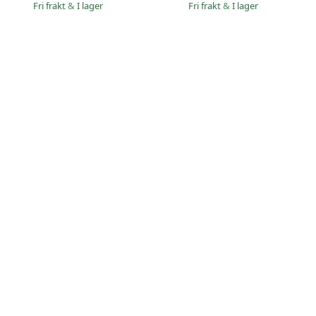
Fri frakt
&
I lager
Fri frakt
&
I lager