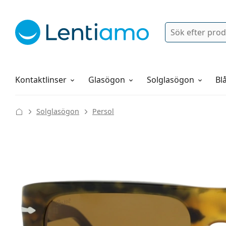
Sök
Logga in
Navigeringsmeny
Linsvätskor
Allt om att handla hos oss
Kontaktlinser
Glasögon
Solglasögon
Blå
Solglasögon
Persol