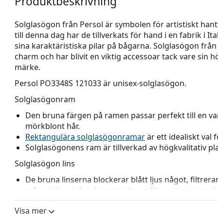
Produktbeskrivning
Solglasögon från Persol är symbolen för artistiskt hantv
till denna dag har de tillverkats för hand i en fabrik i I
sina karaktäristiska pilar på bågarna. Solglasögon från
charm och har blivit en viktig accessoar tack vare sin h
märke.
Persol PO3348S 121033
är unisex-solglasögon.
Solglasögonram
Den bruna färgen på ramen passar perfekt till en va
mörkblont hår.
Rektangulära solglasögonramar
är ett idealiskt val
Solglasögonens ram är tillverkad av högkvalitativ 
Solglasögon lins
De bruna linserna blockerar blått ljus något, filtrera
mångsidiga och rekommenderas för personer med 
Linserna är tillverkade av högkvalitativt mineralglas
Visa mer
exceptionellt motståndskraftigt mot repor. Mineral