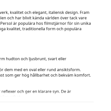
erk, kvalitet och elegant, italiensk design. Fram
talien och har blivit kända världen över tack vare
 Persol är populära hos filmstjärnor för sin unika
öga kvalitet, traditionella form och populära
rm hudton och ljusbrunt, svart eller
 för dem med en oval eller rund ansiktsform.
plast som ger hög hållbarhet och bekväm komfort.
r reflexer och ger en klarare syn. De är
närsynthet.
 som har den obestridliga fördelen att det är
glas kännetecknas av sina utmärkta optiska