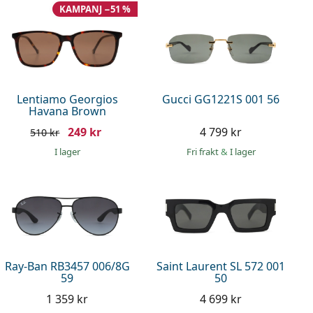
KAMPANJ −51 %
Lentiamo Georgios
Gucci GG1221S 001 56
Havana Brown
249 kr
4 799 kr
510 kr
I lager
Fri frakt
&
I lager
Ray-Ban RB3457 006/8G
Saint Laurent SL 572 001
59
50
1 359 kr
4 699 kr