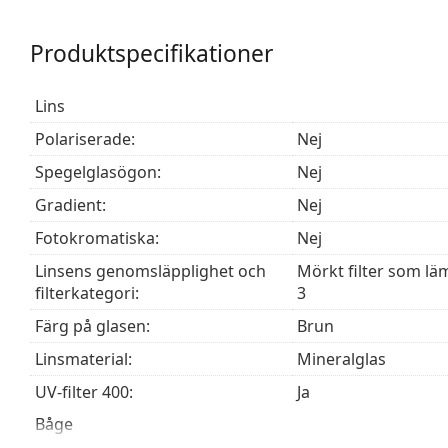
egenskaper jämfört med andra material som används 
Solglasögonen har UV 400-skydd, vilket ger 100 % sk
Produktspecifikationer
solfilter av kategori 3 (ljusgenomsläpplig­het 8–18 %
stranden eller i staden.
Lins
Tillbehör
Polariserade:
Nej
Vi levererar solglasögonen i originalfodralet. Fodra
Den medföljande putsduken är idealisk för rengöring
Spegelglasögon:
Nej
modeller kan komma med en tygpåse i stället för en
Gradient:
Nej
Upptäck hela vårt
solglasögon
sortiment för att hitta 
Fotokromatiska:
Nej
Linsens genomsläpplighet och
Mörkt filter som läm
filterkategori:
3
Färg på glasen:
Brun
Linsmaterial:
Mineralglas
UV-filter 400:
Ja
Båge