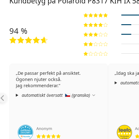
Kundbetyg på Polaroid
P8317 KIH IX 5
94 %
De passar perfekt på ansiktet.
Idag ska 
Ögonen njuter också.
automatis
Jag rekommenderar.
automatiskt översatt
(
granska
)
Anonym
Ad
Betyg 5 av 5