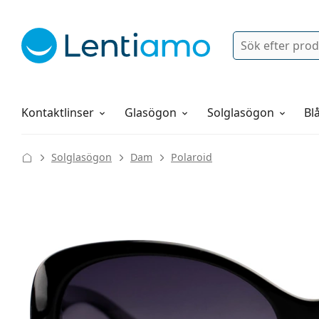
Sök
Logga in
Navigeringsmeny
Linsvätskor
Allt om att handla hos oss
Kontaktlinser
Glasögon
Solglasögon
Blå
Solglasögon
Dam
Polaroid