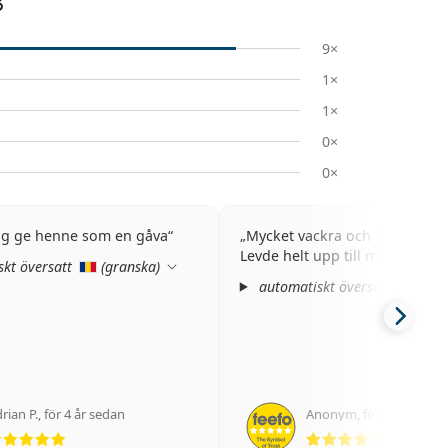
8
9×
1×
1×
0×
0×
jag ge henne som en gåva
Mycket vackra och bekväma g
Levde helt upp till mina förvän
kt översatt
(
granska
)
automatiskt översatt
(
gra
rian P.
,
för 4 år sedan
Anonym
,
för 5 år sedan
Betyg 5 av 5
Betyg 5 