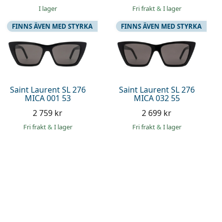
I lager
Fri frakt
&
I lager
FINNS ÄVEN MED STYRKA
FINNS ÄVEN MED STYRKA
Saint Laurent SL 276
Saint Laurent SL 276
MICA 001 53
MICA 032 55
2 759 kr
2 699 kr
lasögon.
Jag kan höra ett ljud när jag sätter på
tningar.
mig glasögonen, förmodligen kommer
Fri frakt
&
I lager
Fri frakt
&
I lager
en av linserna att falla av snart
nska
)
automatiskt översatt
(
granska
)
Anonym
,
för 5 år sedan
av 5
Betyg 3 av 5