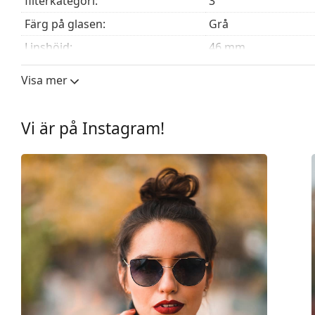
filterkategori:
3
Färg på glasen:
Grå
Linshöjd:
46 mm
Linsbredd:
58 mm
Visa mer
Linsmaterial:
Plast
UV-filter 400:
Ja
Vi är på Instagram!
Båge
Bågform:
Cat Eye
Bågfärg:
Svart
Bågmaterial:
Plast
Storlek:
M
Bredd:
133 mm
Skalmlängd:
135 mm
Näsbryggans bredd:
15 mm