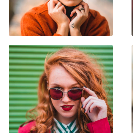
Vikt:
105 g
Justerbara näskuddar:
Nej
Tillbehör
Fodral:
Nej
Putsduk:
Ja
Övrigt
Kön:
Dam
Kategori:
Solglasögon
Varumärke:
Polaroid
Användning:
Enligt mode
Kod:
P8317 KIH IX 58
Recept finns:
Nej