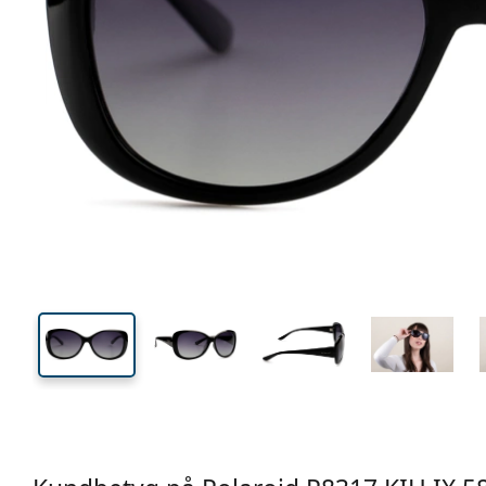
133 mm
Bredd
Linsbred
46 mm
58 mm
Linshöjd
Linsbredd