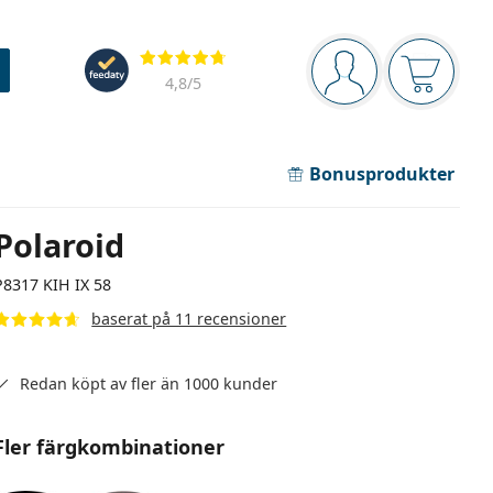
Navigeringsmeny
Recensioner
Du är inloggad
Varukor
4,8
/5
Bonusprodukter
Polaroid
P8317 KIH IX 58
baserat på 11 recensioner
Redan köpt av fler än 1000 kunder
Fler färgkombinationer