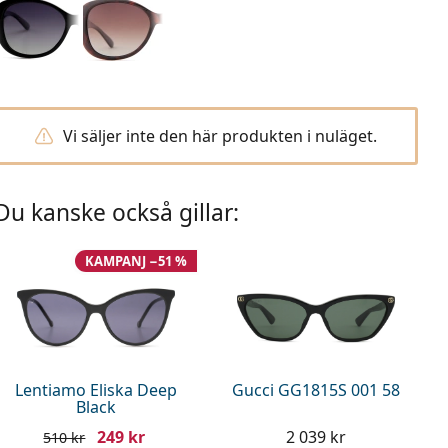
Vi säljer inte den här produkten i nuläget.
Du kanske också gillar:
KAMPANJ −51 %
Lentiamo Eliska Deep
Gucci GG1815S 001 58
Black
249 kr
2 039 kr
510 kr