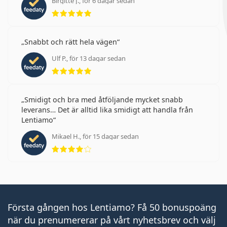
Birgitte J., för 6 dagar sedan
Betyg 5 av 5
Snabbt och rätt hela vägen
Ulf P., för 13 dagar sedan
Betyg 5 av 5
Smidigt och bra med åtföljande mycket snabb
leverans… Det är alltid lika smidigt att handla från
Lentiamo
Mikael H., för 15 dagar sedan
Betyg 4 av 5
Första gången hos Lentiamo? Få 50 bonuspoäng
när du prenumererar på vårt nyhetsbrev och välj