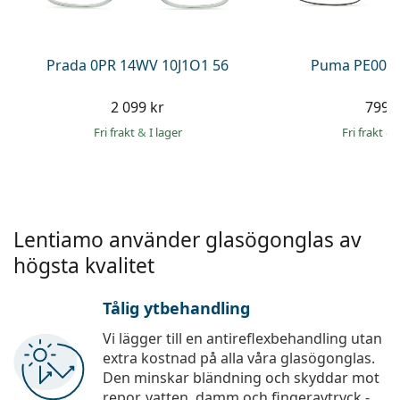
Persol
Prada
Prada 0PR 14WV 10J1O1 56
Puma PE0027
Upptäck alla
2 099 kr
799 
Fri frakt
&
I lager
Fri frakt
&
Lentiamo använder glasögonglas av
högsta kvalitet
Tålig ytbehandling
Vi lägger till en antireflexbehandling utan
extra kostnad på alla våra glasögonglas.
Den minskar bländning och skyddar mot
repor, vatten, damm och fingeravtryck -