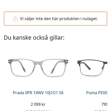
Ögondroppar
Gucci
Alla linsvätskor
Online
Upptäck alla
Persol
Vi säljer inte den här produkten i nuläget.
Prada
Upptäck alla
Du kanske också gillar:
Prada 0PR 14WV 10J1O1 56
Puma PE0027
2 099 kr
799 