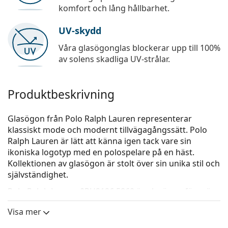
komfort och lång hållbarhet.
UV-skydd
Våra glasögonglas blockerar upp till 100%
av solens skadliga UV-strålar.
Produktbeskrivning
Glasögon från Polo Ralph Lauren representerar
klassiskt mode och modernt tillvägagångssätt. Polo
Ralph Lauren är lätt att känna igen tack vare sin
ikoniska logotyp med en polospelare på en häst.
Kollektionen av glasögon är stolt över sin unika stil och
självständighet.
Polo Ralph Lauren 0PH2126 5860
är glasögon för män.
Kolla hur du ser ut i de här glasögonen med Lentiamos
Visa mer
virtuella provningsfunktion.