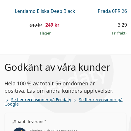
Lentiamo Eliska Deep Black
Prada 0PR 26Z
249 kr
3 299 
510 kr
I lager
Fri frakt
&
Godkänt av våra kunder
Hela 100 % av totalt 56 omdömen är
positiva. Läs om andra kunders upplevelser.
Se fler recensioner på Feedaty
Se fler recensioner på
Google
Snabb leverans