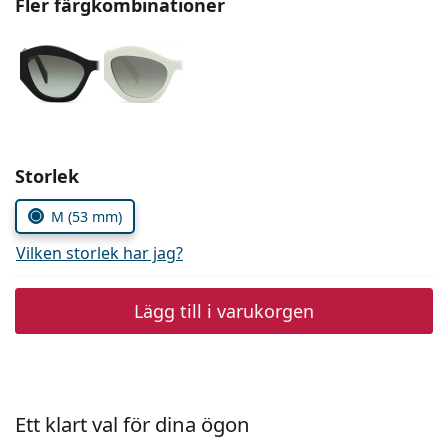
Fler färgkombinationer
Persol
Prada
Upptäck alla
Välj parametrar
Storlek
M (53 mm)
Vilken storlek har jag?
Lägg till i varukorgen
Ett klart val för dina ögon