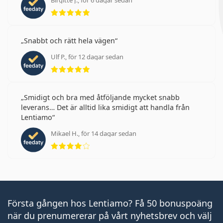
Birgitte J., för 6 dagar sedan
Betyg 5 av 5
Snabbt och rätt hela vägen
Ulf P., för 12 dagar sedan
Betyg 5 av 5
Smidigt och bra med åtföljande mycket snabb
leverans… Det är alltid lika smidigt att handla från
Lentiamo
Mikael H., för 14 dagar sedan
Betyg 4 av 5
Första gången hos Lentiamo? Få 50 bonuspoäng
när du prenumererar på vårt nyhetsbrev och välj