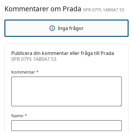
Kommentarer om Prada
Kön:
Dam
0PR 07YS 1AB0A7 53
Kategori:
Solglasögon
Inga frågor
Varumärke:
Prada
Användning:
Enligt mode
Kod:
0PR 07YS 1AB0A7 53
Publicera din kommentar eller fråga till Prada
0PR 07YS 1AB0A7 53
Kommentar
*
Namn
*