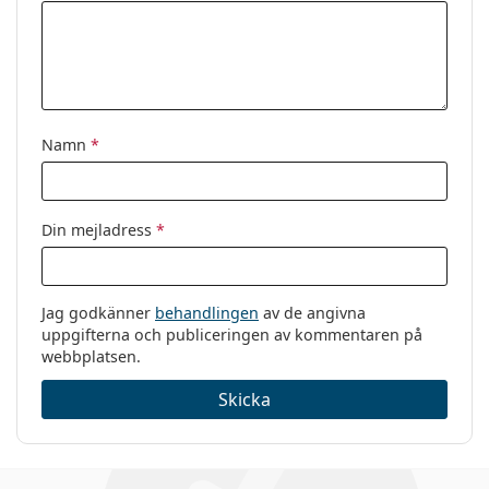
Varumärke:
Ray-Ban
Kod:
0RX5154 8058 51
Namn
*
Din mejladress
*
Jag godkänner
behandlingen
av de angivna
uppgifterna och publiceringen av kommentaren på
webbplatsen.
Skicka