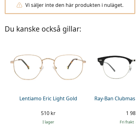
Persol
Vi säljer inte den här produkten i nuläget.
Prada
Du kanske också gillar:
Upptäck alla
Lentiamo Eric Light Gold
Ray-Ban Clubmaste
510 kr
1 989 
I lager
Fri frakt
&