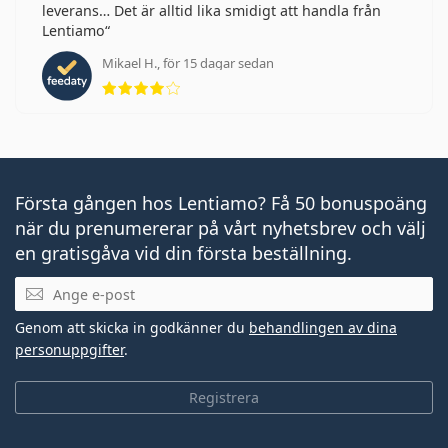
leverans… Det är alltid lika smidigt att handla från
Lentiamo
Mikael H., för 15 dagar sedan
Betyg 4 av 5
Första gången hos Lentiamo? Få 50 bonuspoäng
när du prenumererar på vårt nyhetsbrev och välj
en gratisgåva vid din första beställning.
Mejladress
Genom att skicka in godkänner du
behandlingen av dina
personuppgifter
.
Registrera