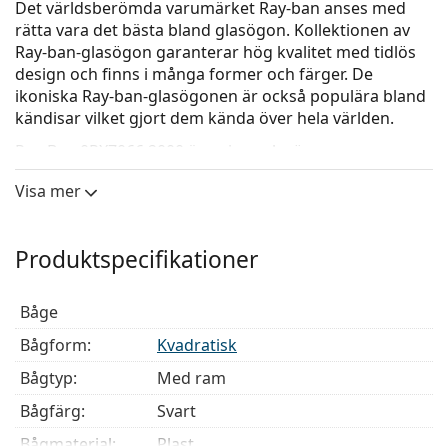
Det världsberömda varumärket Ray-ban anses med
rätta vara det bästa bland glasögon. Kollektionen av
Ray-ban-glasögon garanterar hög kvalitet med tidlös
design och finns i många former och färger. De
ikoniska Ray-ban-glasögonen är också populära bland
kändisar vilket gjort dem kända över hela världen.
Ray-Ban 0RX7066 2000
är unisex-glasögon.
Kolla hur du ser ut i de här glasögonen med Lentiamos
Visa mer
virtuella provningsfunktion.
Glasögonram
Produktspecifikationer
Den svarta färgen på ramen passar perfekt till en
kall hudton och ljusblont, ljusbrunt eller svart hår.
Båge
Fyrkantiga bågar är ett perfekt val för dem med en
rund, oval eller triangulär ansiktsform.
Bågform:
Kvadratisk
Glasögonramen är tillverkad av högkvalitativ plast
Bågtyp:
Med ram
som ger hög hållbarhet, bekväm komfort och ett
exceptionellt utseende.
Bågfärg:
Svart
Glasögon med ram har de vanligaste typerna av
Bågmaterial:
Plast
bågar som består av en ram framsida och ett par