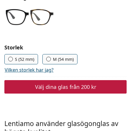
Persol
Prada
Upptäck alla
Välj parametrar
Storlek
S (52 mm)
M (54 mm)
Vilken storlek har jag?
Välj dina glas från
200 kr
Lentiamo använder glasögonglas av