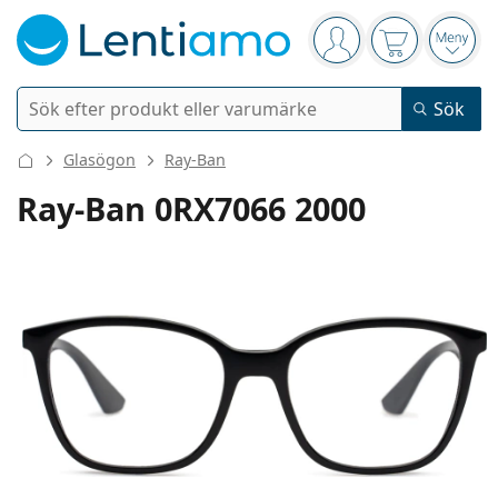
Navigeringsmeny
Du är inloggad
Varukorgen 
Öppn
Sök
Sök
Logga in
Navigeringsmeny
Glasögon
Ray-Ban
Kontaktlinser
Ray-Ban 0RX7066 2000
Användningstid
Linsvätskor
Typ av lins
Endagslinser
Typ
Glasögon
Varumärke
Sfäriska och asfäriska
Veckolinser
Volym
Universal linsvätska
Tillbehör
Acuvue
Toriska för astigmatism
Tvåveckorslinser
Typer
Erbjudanden
Dam
Herr
Barn
Solglasögon
Flerpack
50 till 120 ml
Peroxidlösning
Inspiration & tips
Linsvätskor
Biofinity
Progressiva för presbyopi
Månadslinser
Typ av glasögon
Nyheter
Bästsäljande produkter
Tvåpack
225 till 500 ml
Utan konserveringsmedel
Typer
Erbjudanden
Dam
Herr
Barn
Alla linser
Köpa linser online
Blåljusfilter
Ögondroppar
Dailies
Silikonhydrogellinser
Varumärke
Kvartalslinser
Glasögon
Begränsad upplaga
Solunate
Trepack