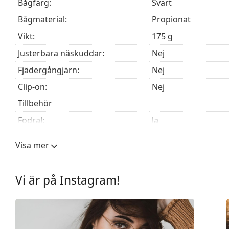
Bågfärg:
Svart
Bågmaterial:
Propionat
Vikt:
175 g
Justerbara näskuddar:
Nej
Fjädergångjärn:
Nej
Clip-on:
Nej
Tillbehör
Fodral:
Ja
Putsduk:
Ja
Visa mer
Övrigt
Kön:
Unisex
Vi är på Instagram!
Kategori:
Glasögon
Varumärke:
Ray-Ban