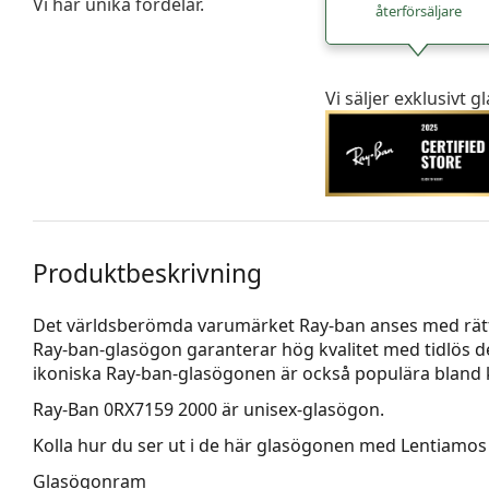
Vi har unika fördelar.
återförsäljare
Vi säljer exklusivt
Produktbeskrivning
Det världsberömda varumärket Ray-ban anses med rätta
Ray-ban-glasögon garanterar hög kvalitet med tidlös d
ikoniska Ray-ban-glasögonen är också populära bland k
Ray-Ban 0RX7159 2000
är unisex-glasögon.
Kolla hur du ser ut i de här glasögonen med Lentiamos 
Glasögonram