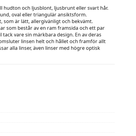
 hudton och ljusblont, ljusbrunt eller svart hår.
und, oval eller triangulär ansiktsform.
 som är lätt, allergivänligt och bekvämt.
ar som består av en ram framsida och ett par
l tack vare sin märkbara design. En av deras
omsluter linsen helt och hållet och framför allt
ar alla linser, även linser med högre optisk
ets färg och utformning kan variera.
g och skötsel av glasögon. Observera att vissa
 putsduk.
eller eller kolla in vår
glasögonguide
om du
na före användning