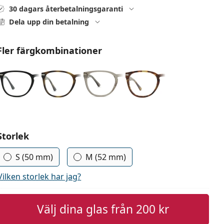
30 dagars återbetalningsgaranti
Dela upp din betalning
Fler färgkombinationer
Välj parametrar
Storlek
S (50 mm)
M (52 mm)
Vilken storlek har jag?
Välj dina glas från
200 kr