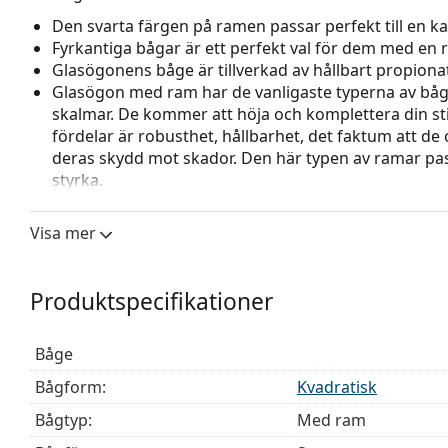
Den svarta färgen på ramen passar perfekt till en kall
Fyrkantiga bågar är ett perfekt val för dem med en r
Glasögonens båge är tillverkad av hållbart propionat,
Glasögon med ram har de vanligaste typerna av båg
skalmar. De kommer att höja och komplettera din sti
fördelar är robusthet, hållbarhet, det faktum att de 
deras skydd mot skador. Den här typen av ramar pass
styrka.
Tillbehör
Visa mer
Vi levererar glasögonen i sitt originalfodral. Fodral
Den medföljande putsduken är idealisk för rengörin
modeller kan komma med en tygpåse i stället för en
Produktspecifikationer
Upptäck hela
glasögon
sortimentet för att hitta fler mod
behöver hjälp med att välja ditt par.
Båge
Detta är en medicinteknisk produkt. Läs instruktioner
Bågform:
Kvadratisk
Bågtyp:
Med ram