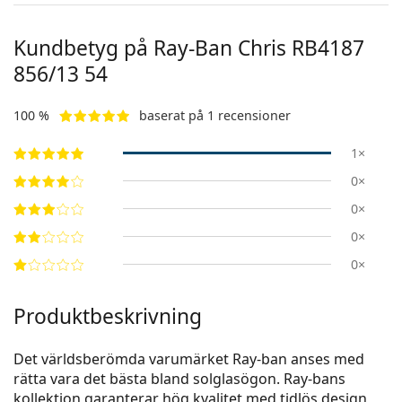
Kundbetyg på Ray-Ban Chris
RB4187
856/13 54
100 %
baserat på 1 recensioner
1×
0×
0×
0×
0×
Produktbeskrivning
Det världsberömda varumärket Ray-ban anses med
rätta vara det bästa bland solglasögon. Ray-bans
kollektion garanterar hög kvalitet med tidlös design