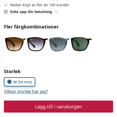
Persol
Redan köpt av fler än 100 kunder
Dela upp din betalning
Prada
Upptäck alla
Fler färgkombinationer
Välj parametrar
Storlek
M (54 mm)
Vilken storlek har jag?
Lägg till i varukorgen