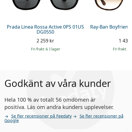
Prada Linea Rossa Active 0PS 01US
Ray-Ban Boyfriend
DG05S0
2 259 kr
1 439 
Fri frakt
&
I lager
Fri frakt
&
Godkänt av våra kunder
Hela 100 % av totalt 56 omdömen är
positiva. Läs om andra kunders upplevelser.
Se fler recensioner på Feedaty
Se fler recensioner på
Google