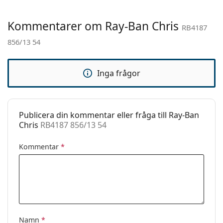
Kön:
Män
Kommentarer om Ray-Ban Chris
Kategori:
Solglasögon
RB4187
856/13 54
Varumärke:
Ray-Ban
Användning:
Enligt mode
Inga frågor
Kod:
RB4187 856/13 54
Recept finns:
Ja
Publicera din kommentar eller fråga till Ray-Ban
Chris
RB4187 856/13 54
Kommentar
*
Namn
*