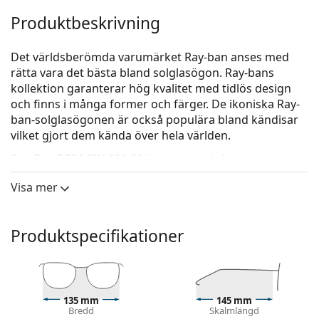
Produktbeskrivning
Det världsberömda varumärket Ray-ban anses med
rätta vara det bästa bland solglasögon. Ray-bans
kollektion garanterar hög kvalitet med tidlös design
och finns i många former och färger. De ikoniska Ray-
ban-solglasögonen är också populära bland kändisar
vilket gjort dem kända över hela världen.
Ray-Ban RB3647N 001 51
är unisex-solglasögon.
Kolla hur du ser ut i dessa solglasögon med Lentiamos
Visa mer
virtuella provningsfunktion.
Solglasögonram
Produktspecifikationer
Ramens guldfärg passar perfekt till en varm hudton
och mörkbrunt hår.
Runda solglasögonramar
är ett perfekt val för dem
med en fyrkantig eller oval ansiktsform.
135 mm
145 mm
Solglasögonens ram är tillverkad av metall, som
Bredd
Skalmlängd