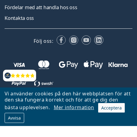
Fördelar med att handla hos oss
Kontakta oss
Facebook
Instagram
YouTube
LinkedIn
Följ oss:
Recensioner
Vi använder cookies på den här webbplatsen för att
den ska fungera korrekt och för att ge dig den
Tillbaka till startsidan
Gå upp
bästa upplevelsen.
Mer information
Acceptera
Lentiamo.se ägs och drivs av Lentiamo s.r.o., Tjeckien
Avvisa
Här för dig de senaste 18 åren.