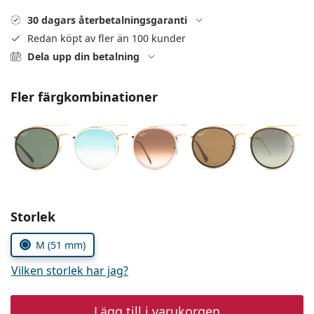
Ögondroppar
Gucci
Alla linsvätskor
Online
Upptäck alla
30 dagars återbetalningsgaranti
Persol
Redan köpt av fler än 100 kunder
Dela upp din betalning
Prada
Upptäck alla
Fler färgkombinationer
Välj parametrar
Storlek
M (51 mm)
Vilken storlek har jag?
Lägg till i varukorgen