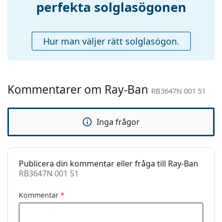
perfekta solglasögonen
Fjädergångjärn:
Nej
Tillbehör
Hur man väljer rätt solglasögon.
Fodral:
Ja
Putsduk:
Ja
Övrigt
Kommentarer om Ray-Ban
Kön:
Unisex
RB3647N 001 51
Kategori:
Solglasögon
Inga frågor
Varumärke:
Ray-Ban
Användning:
Enligt mode
Kod:
RB3647N 001 51
Publicera din kommentar eller fråga till Ray-Ban
RB3647N 001 51
Recept finns:
Nej
Kommentar
*