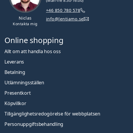
(Mån-fre 8:30-16:00)
+46 850 780 578
Niclas
info@lentiamo.se
Kontakta mig
Online shopping
Allt om att handla hos oss
Leverans
Betalning
Utlämningsställen
Presentkort
Köpvillkor
Tillgänglighetsredogörelse för webbplatsen
Personuppgiftsbehandling