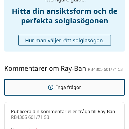
Justerbara
Nej
Hitta din ansiktsform och de
näskuddar:
perfekta solglasögonen
Tillbehör
Fodral:
Ja
Hur man väljer rätt solglasögon.
Putsduk:
Ja
Övrigt
Kön:
Unisex
Kommentarer om Ray-Ban
Kategori:
Solglasögon
RB4305 601/71 53
Varumärke:
Ray-Ban
Inga frågor
Användning:
Enligt mode
Kod:
RB4305 601/71 53
Recept finns:
Ja
Publicera din kommentar eller fråga till Ray-Ban
RB4305 601/71 53