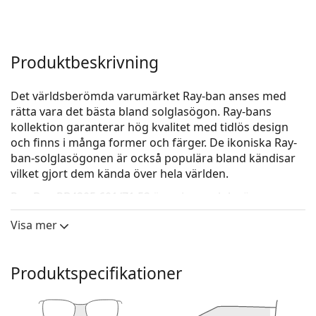
Produktbeskrivning
Det världsberömda varumärket Ray-ban anses med
rätta vara det bästa bland solglasögon. Ray-bans
kollektion garanterar hög kvalitet med tidlös design
och finns i många former och färger. De ikoniska Ray-
ban-solglasögonen är också populära bland kändisar
vilket gjort dem kända över hela världen.
Ray-Ban RB4305 601/71 53
är unisex-solglasögon.
Kolla hur du ser ut i dessa solglasögon med Lentiamos
Visa mer
virtuella provningsfunktion.
Solglasögonram
Produktspecifikationer
Den svarta färgen på ramen passar perfekt till en
kall hudton och ljusblont, ljusbrunt eller svart hår.
Runda solglasögonramar
är ett perfekt val för dem