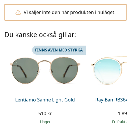
Persol
Vi säljer inte den här produkten i nuläget.
Prada
Upptäck alla
Du kanske också gillar:
FINNS ÄVEN MED STYRKA
Lentiamo Sanne Light Gold
Ray-Ban RB3647
510 kr
1 899 
I lager
Fri frakt
&