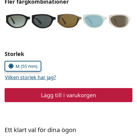
Fler färgkombinationer
Persol
Prada
Upptäck alla
Välj parametrar
Storlek
M (55 mm)
Vilken storlek har jag?
Lägg till i varukorgen
Ett klart val för dina ögon