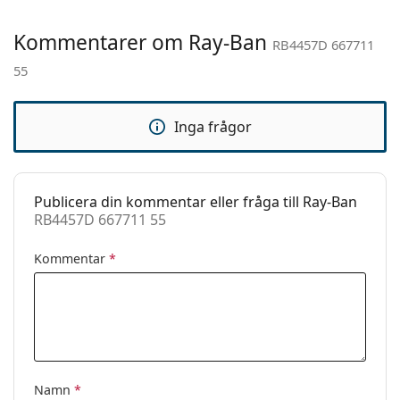
Övrigt
Kommentarer om Ray-Ban
Kön:
Unisex
RB4457D 667711
55
Kategori:
Solglasögon
Varumärke:
Ray-Ban
Inga frågor
Användning:
Enligt mode
Kod:
RB4457D 667711 55
Publicera din kommentar eller fråga till Ray-Ban
RB4457D 667711 55
Kommentar
*
Namn
*