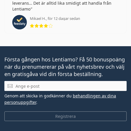
leverans… Det är alltid lika smidigt att handla från
Lentiamo
Mikael H., för 12 dagar sedan
Betyg 4 av 5
Första gången hos Lentiamo? Få 50 bonuspoäng
när du prenumererar på vårt nyhetsbrev och välj
en gratisgåva vid din första beställning.
Mejladress
Genom att skicka in godkänner du
behandlingen av dina
personuppgifter
.
Registrera