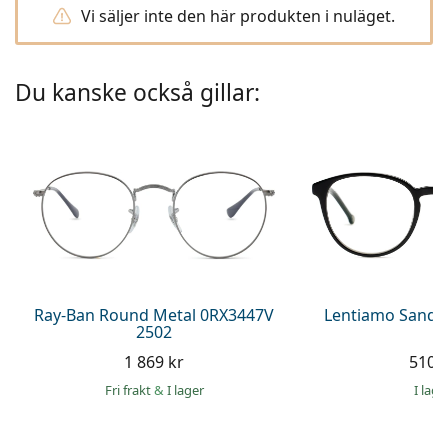
Persol
Vi säljer inte den här produkten i nuläget.
Prada
Du kanske också gillar:
Upptäck alla
Ray-Ban Round Metal 0RX3447V
Lentiamo Sandr
2502
1 869 kr
510 
Fri frakt
&
I lager
I lage