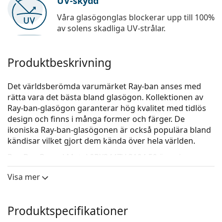
UV-skydd
Våra glasögonglas blockerar upp till 100%
av solens skadliga UV-strålar.
Produktbeskrivning
Det världsberömda varumärket Ray-ban anses med
rätta vara det bästa bland glasögon. Kollektionen av
Ray-ban-glasögon garanterar hög kvalitet med tidlös
design och finns i många former och färger. De
ikoniska Ray-ban-glasögonen är också populära bland
kändisar vilket gjort dem kända över hela världen.
Ray-Ban Round Metal 0RX3447V 3104 50
är unisex-
glasögon.
Visa mer
Kolla hur du ser ut i de här glasögonen med Lentiamos
virtuella provningsfunktion.
Produktspecifikationer
Glasögonram