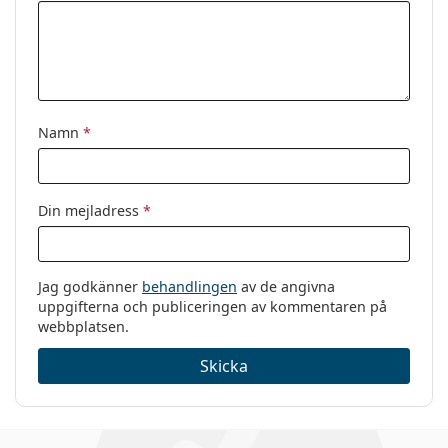
Varumärke:
Ray-Ban
Kod:
0RX3447V 3104 50
Namn
*
Din mejladress
*
Jag godkänner
behandlingen
av de angivna
uppgifterna och publiceringen av kommentaren på
webbplatsen.
Skicka