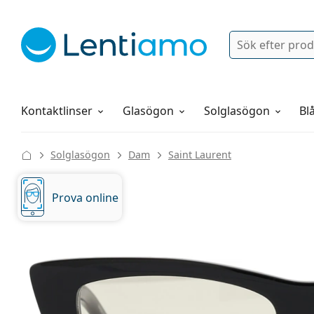
Sök
Logga in
Navigeringsmeny
Linsvätskor
Allt om att handla hos oss
Kontaktlinser
Glasögon
Solglasögon
Blå
Solglasögon
Dam
Saint Laurent
Prova online