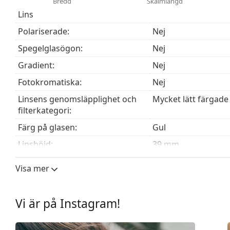
Bredd
Skalmlängd
Lins
Upptäck hela vårt
solglasögon
sortiment för att hitta 
Polariserade:
Nej
Spegelglasögon:
Nej
Gradient:
Nej
Fotokromatiska:
Nej
Linsens genomsläpplighet och
Mycket lätt färgade 
filterkategori:
Färg på glasen:
Gul
Linshöjd:
39 mm
Linsbredd:
53 mm
Visa mer
Linsmaterial:
Plast
UV-filter 400:
Ja
Vi är på Instagram!
Båge
Bågform:
Cat Eye