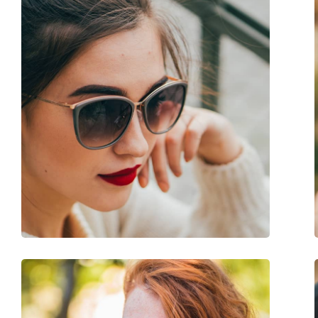
Bågfärg:
Svart
Bågmaterial:
Plast
Storlek:
M
Bredd:
136 mm
Skalmlängd:
145 mm
Näsbryggans bredd:
16 mm
Vikt:
170 g
Justerbara näskuddar:
Nej
Fjädergångjärn:
Nej
Tillbehör
Fodral:
Ja
Putsduk:
Ja
Övrigt