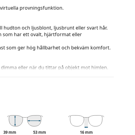
virtuella provningsfunktion.
 hudton och ljusblont, ljusbrunt eller svart hår.
m som har ett ovalt, hjärtformat eller
plast som ger hög hållbarhet och bekväm komfort.
i dimma eller när du tittar på objekt mot himlen.
rdelar är den låga vikten och sprickbeständig­
ydd mot solljus. Solglasögonens linser har ett
 %). De är mycket svagt tonade och lämpar sig
skydd.
lets färg och utformning kan variera.
 och skötsel av solglasögon. Observera att vissa
39 mm
53 mm
16 mm
 putsduk.