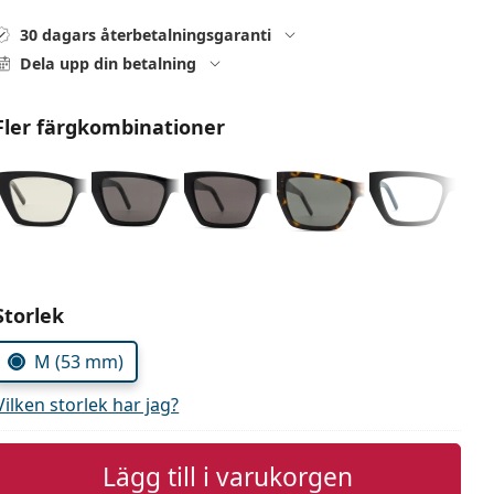
30 dagars återbetalningsgaranti
Dela upp din betalning
Fler färgkombinationer
Välj parametrar
Storlek
M (53 mm)
Vilken storlek har jag?
Lägg till i varukorgen