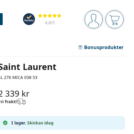
Navigeringsmeny
Recensioner
Du är inloggad
Varukor
4,8
/5
Bonusprodukter
Saint Laurent
SL 276 MICA 038 53
2 339 kr
Fri frakt!
I lager.
Skickas idag