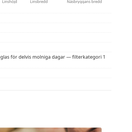
Linshöjd
Linsbredd
Näsbryggans bredd
fler modeller från populära märken.
glas för delvis molniga dagar — filterkategori 1