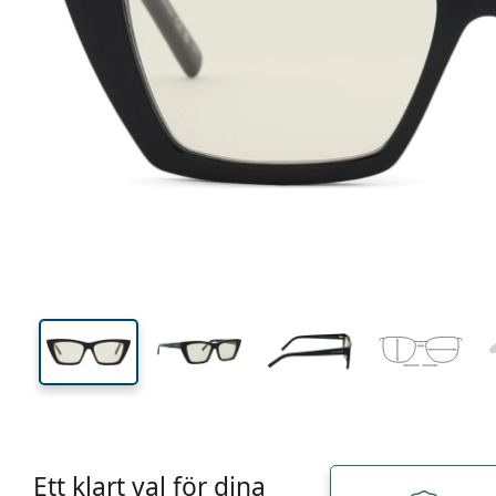
136 mm
Bredd
Linsbred
39 mm
53 mm
Linshöjd
Linsbredd
Ett klart val för dina