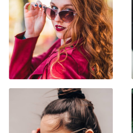
Kön:
Dam
Kategori:
Solglasögon
Varumärke:
Saint Laurent
Användning:
Enligt mode
Kod:
SL 276 MICA 038 53