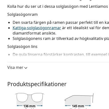
Kolla hur du ser ut i dessa solglasögon med Lentiamos 
Solglasögonram
Den svarta färgen på ramen passar perfekt till en kall
Kattiga-solglasögonramar
är ett idealiskt val för de
diamantformat ansikte.
Solglasögonens ram är tillverkad av högkvalitativ 
Solglasögon lins
De gula linserna förstärker kontrasten, till exempel 
Linserna är tillverkade av plast, vars obestridliga fö
heten.
Visa mer
Solglasögonen har UV 400-skydd, vilket ger 100 % sk
solfilter av kategori 1 (ljusgenomsläpplig­het 43–80
därför för svagare solljus eller som vind- och damm
Produktspecifikationer
Tillbehör
Vi levererar solglasögonen i originalfodralet. Fodra
Den medföljande putsduken är idealisk för rengöring
136 mm
145 mm
modeller kan komma med en tygpåse i stället för en