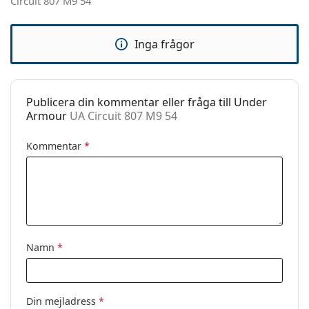
Circuit 807 M9 54
Kategori:
Solglasögon
Varumärke:
Under Armour
Inga frågor
Användning:
Enligt mode
Kod:
UA Circuit 807 M9 54
Publicera din kommentar eller fråga till Under
Armour
UA Circuit 807 M9 54
Kommentar
*
Namn
*
Din mejladress
*