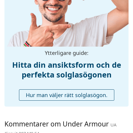
Storlek:
M
Bredd:
139 mm
Skalmlängd:
145 mm
Näsbryggans
18 mm
bredd:
Vikt:
60 g
Ytterligare guide:
Justerbara
Nej
Hitta din ansiktsform och de
näskuddar:
perfekta solglasögonen
Fjädergångjärn:
Nej
Tillbehör
Hur man väljer rätt solglasögon.
Fodral:
Nej
Putsduk:
Ja
Övrigt
Kommentarer om Under Armour
Kön:
Män
UA