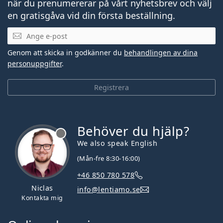
när du prenumererar på vårt nyhetsbrev och välj
en gratisgåva vid din första beställning.
Mejladress
Genom att skicka in godkänner du
behandlingen av dina
personuppgifter
.
Registrera
Behöver du hjälp?
We also speak English
(Mån-fre 8:30-16:00)
+46 850 780 578
Niclas
info@lentiamo.se
Kontakta mig