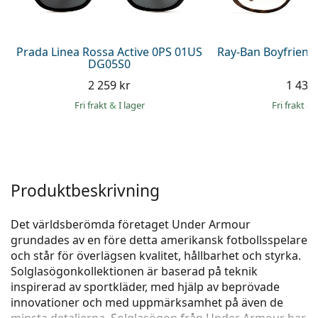
Persol
Prada
Prada Linea Rossa Active 0PS 01US
Ray-Ban Boyfriend
DG05S0
Upptäck alla
2 259 kr
1 439 
Fri frakt
&
I lager
Fri frakt
&
Produktbeskrivning
Det världsberömda företaget Under Armour
grundades av en före detta amerikansk fotbollsspelare
och står för överlägsen kvalitet, hållbarhet och styrka.
Solglasögonkollektionen är baserad på teknik
inspirerad av sportkläder, med hjälp av beprövade
innovationer och med uppmärksamhet på även de