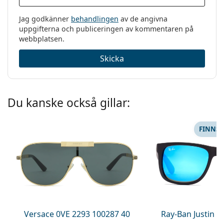
Jag godkänner
behandlingen
av de angivna
uppgifterna och publiceringen av kommentaren på
webbplatsen.
Skicka
Du kanske också gillar:
FINNS 
Versace 0VE 2293 100287 40
Ray-Ban Justin 