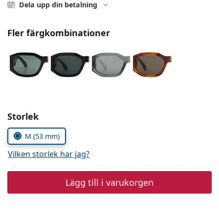
Ögondroppar
Gucci
Dela upp din betalning
Alla linsvätskor
Online
Upptäck alla
Persol
Fler färgkombinationer
Prada
Upptäck alla
Välj parametrar
Storlek
M (53 mm)
Vilken storlek har jag?
Lägg till i varukorgen