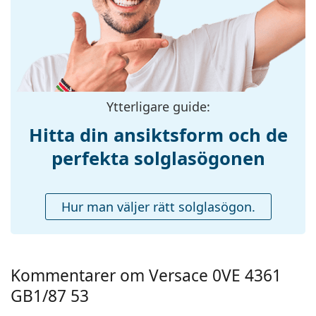
Bredd:
134 mm
Skalmlängd:
140 mm
Näsbryggans
18 mm
bredd:
Vikt:
395 g
Ytterligare guide:
Justerbara
Nej
Hitta din ansiktsform och de
näskuddar:
perfekta solglasögonen
Fjädergångjärn:
Nej
Tillbehör
Hur man väljer rätt solglasögon.
Fodral:
Ja
Putsduk:
Ja
Övrigt
Kommentarer om Versace 0VE 4361
Kön:
Män
GB1/87 53
Kategori:
Solglasögon