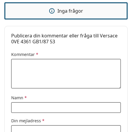
Varumärke:
Versace
Inga frågor
Användning:
Enligt mode
Kod:
0VE4361 GB1/87 53
Recept finns:
Nej
Publicera din kommentar eller fråga till Versace
0VE 4361 GB1/87 53
Kommentar
*
Namn
*
Din mejladress
*