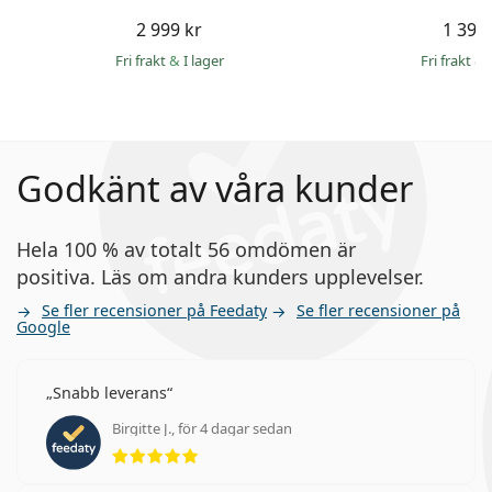
2 999 kr
1 399 
Fri frakt
&
I lager
Fri frakt
&
Godkänt av våra kunder
Hela 100 % av totalt 56 omdömen är
positiva. Läs om andra kunders upplevelser.
Se fler recensioner på Feedaty
Se fler recensioner på
Google
Snabb leverans
Birgitte J., för 4 dagar sedan
Betyg 5 av 5