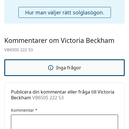
näskuddar:
Fjädergångjärn:
Nej
Hur man väljer rätt solglasögon.
Tillbehör
Fodral:
Ja
Putsduk:
Ja
Kommentarer om Victoria Beckham
Övrigt
VB650S 222 53
Kön:
Dam
Kategori:
Solglasögon
Inga frågor
Varumärke:
Victoria Beckham
Användning:
Enligt mode
Publicera din kommentar eller fråga till Victoria
Kod:
VB650S 222 53
Beckham
VB650S 222 53
Kommentar
*