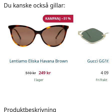
Persol
Du kanske också gillar:
Prada
KAMPANJ −51 %
Upptäck alla
Lentiamo Eliska Havana Brown
Gucci GG160
249 kr
4 099 
510 kr
I lager
Fri frakt
&
Produktbeskrivning