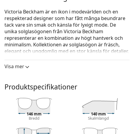
Victoria Beckham är en ikon i modevärlden och en
respekterad designer som har fått många beundrare
tack vare sin smak och känsla för lyxigt mode. De
unika solglasögonen från Victoria Beckham
representerar en kombination av högt hantverk och
minimalism. Kollektionen av solglasögon är fräsch,
elegant och ungdomlig med en stor känsla för detaljer.
Victoria Beckham VB650S 222 53
är solglasögon för
Visa mer
kvinnor.
Solglasögonram
Produktspecifikationer
Den bruna färgen på ramen passar perfekt till en
varm hudton och ljusbrunt, svart eller
mörkblont hår.
Rektangulära solglasögonramar
är ett idealiskt val
för dem med en oval eller rund ansiktsform.
146 mm
140 mm
Bredd
Skalmlängd
Solglasögonens ram är tillverkad av en kombination
av metall och plast. Det ger hög hållbarhet, stabilitet
och en extraordinär stil.