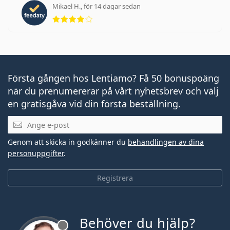
Mikael H., för 14 dagar sedan
Betyg 4 av 5
Första gången hos Lentiamo? Få 50 bonuspoäng
när du prenumererar på vårt nyhetsbrev och välj
en gratisgåva vid din första beställning.
Mejladress
Genom att skicka in godkänner du
behandlingen av dina
personuppgifter
.
Registrera
Behöver du hjälp?