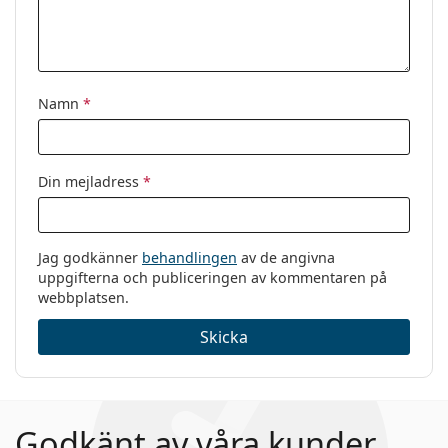
Varumärke:
Vogue
Kod:
0VO4177 280 52
Namn
*
Din mejladress
*
Jag godkänner
behandlingen
av de angivna
uppgifterna och publiceringen av kommentaren på
webbplatsen.
Skicka
Godkänt av våra kunder