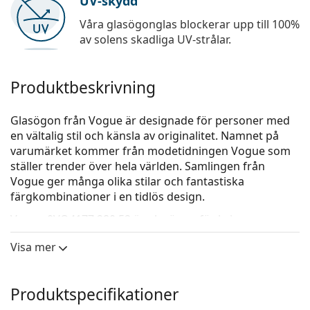
UV-skydd
Våra glasögonglas blockerar upp till 100%
av solens skadliga UV-strålar.
Produktbeskrivning
Glasögon från Vogue är designade för personer med
en vältalig stil och känsla av originalitet. Namnet på
varumärket kommer från modetidningen Vogue som
ställer trender över hela världen. Samlingen från
Vogue ger många olika stilar och fantastiska
färgkombinationer i en tidlös design.
Vogue 0VO4177 280 52
är glasögon för kvinnor.
Kolla hur du ser ut i de här glasögonen med Lentiamos
Visa mer
virtuella provningsfunktion.
Glasögonram
Produktspecifikationer
Den svarta färgen på ramen passar perfekt till en