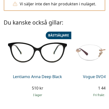
Persol
Vi säljer inte den här produkten i nuläget.
Prada
Du kanske också gillar:
Upptäck alla
BÄSTSÄLJARE
Lentiamo Anna Deep Black
Vogue 0VO434
510 kr
1 449 
I lager
Fri frakt
&