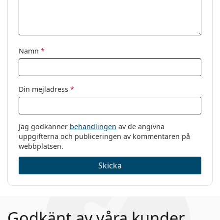
Varumärke:
Vogue
Kod:
0VO5274B 2633 51
Namn
*
Din mejladress
*
Jag godkänner
behandlingen
av de angivna
uppgifterna och publiceringen av kommentaren på
webbplatsen.
Skicka
Godkänt av våra kunder