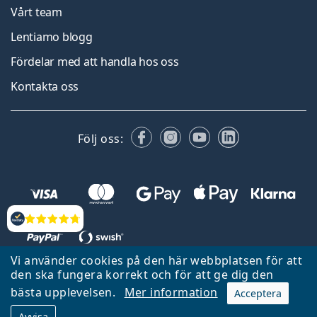
Vårt team
Lentiamo blogg
Fördelar med att handla hos oss
Kontakta oss
Facebook
Instagram
YouTube
LinkedIn
Följ oss:
Recensioner
Vi använder cookies på den här webbplatsen för att
den ska fungera korrekt och för att ge dig den
Tillbaka till startsidan
Gå upp
bästa upplevelsen.
Mer information
Acceptera
Lentiamo.se ägs och drivs av Lentiamo s.r.o., Tjeckien
Avvisa