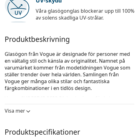
UV-skydd
Våra glasögonglas blockerar upp till 100%
av solens skadliga UV-strålar.
Produktbeskrivning
Glasögon från Vogue är designade för personer med
en vältalig stil och känsla av originalitet. Namnet på
varumärket kommer från modetidningen Vogue som
ställer trender över hela världen. Samlingen från
Vogue ger många olika stilar och fantastiska
färgkombinationer i en tidlös design.
Vogue 0VO5274B 2633 51
är glasögon för kvinnor.
Glasögonram
Visa mer
Ramens blå färg passar perfekt till en kall hudton
och ljusbrunt, svart eller ljusblont hår.
Produktspecifikationer
Kattiga-bågar är ett idealiskt val för dem som har