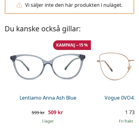
Persol
Vi säljer inte den här produkten i nuläget.
Prada
Du kanske också gillar:
Upptäck alla
KAMPANJ −15 %
Lentiamo Anna Ash Blue
Vogue 0VO429
509 kr
1 739 
599 kr
I lager
Fri frakt
&