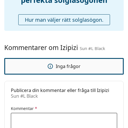
perfekta solglasögonen
Fjädergångjärn:
Ja
Tillbehör
Hur man väljer rätt solglasögon.
Fodral:
Ja
Putsduk:
Nej
Övrigt
Kommentarer om Izipizi
Kön:
Unisex
Sun #L Black
Kategori:
Solglasögon
Inga frågor
Varumärke:
Izipizi
Användning:
Enligt mode
Kod:
Sun #L Black
Publicera din kommentar eller fråga till Izipizi
Sun #L Black
Recept finns:
Ja
Kommentar
*