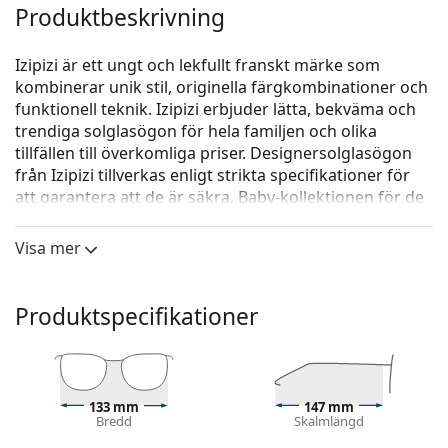
Produktbeskrivning
Izipizi är ett ungt och lekfullt franskt märke som
kombinerar unik stil, originella färgkombinationer och
funktionell teknik. Izipizi erbjuder lätta, bekväma och
trendiga solglasögon för hela familjen och olika
tillfällen till överkomliga priser. Designersolglasögon
från Izipizi tillverkas enligt strikta specifikationer för
att garantera att de är säkra. Baby-kollektionen för de
yngsta barnen innehåller inte BPA och är hypoallergen.
För att bestämma glasögonens storlek
Visa mer
rekommenderar vi att du alltid mäter parametrarna
enligt figuren nedan, särskilt när det gäller glasögon
för barn.
Produktspecifikationer
Izipizi Sun #L Black
är unisex-solglasögon.
Kolla hur du ser ut i dessa solglasögon med Lentiamos
virtuella provningsfunktion.
133 mm
147 mm
Bredd
Skalmlängd
Solglasögonram