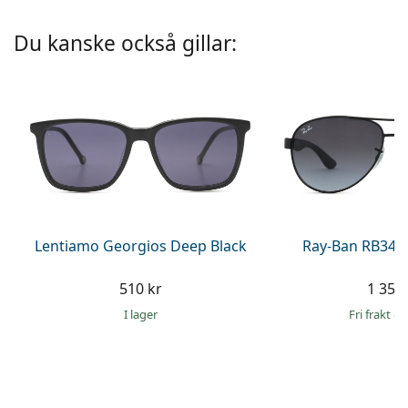
Persol
Du kanske också gillar:
Prada
Upptäck alla
Lentiamo Georgios Deep Black
Ray-Ban RB345
510 kr
1 359 
I lager
Fri frakt
&