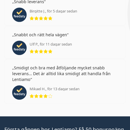
täcker dock inte hela ögat eller området runt ögat,
Snabb leverans
därför är en kombination av kontaktlinser med UV-
Birgitte J., för 5 dagar sedan
filter och
solglasögon
det bästa skyddet mot skadliga
Betyg 5 av 5
UV-strålar.
Säljs ofta tillsammans med ögondropparna
Systane
Snabbt och rätt hela vägen
HYDRATION Preservative-free 10 ml
.
Ulf P., för 11 dagar sedan
Detta är en medicinteknisk produkt. Läs
Betyg 5 av 5
instruktionerna före användning
Smidigt och bra med åtföljande mycket snabb
leverans… Det är alltid lika smidigt att handla från
Lentiamo
Mikael H., för 13 dagar sedan
Betyg 4 av 5
Första gången hos Lentiamo? Få 50 bonuspoäng