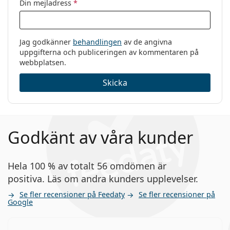
Din mejladress
*
Kategori:
Endagslinser
Silikon-hydrogel
Andra silikonhydrogel-
Kontaktlinser
Jag godkänner
behandlingen
av de angivna
endagslinser
Sfäriska och asfäriska
uppgifterna och publiceringen av kommentaren på
webbplatsen.
linser
Acuvue Oasys 1-Day with HydraLuxe
Skicka
Clariti 1 day
DAILIES Total 1
Precision1
Godkänt av våra kunder
Relaterade artiklar från vår blogg
Hela 100 % av totalt 56 omdömen är
Hur du läser parametrarna på ditt kontaktlinsrecept
positiva. Läs om andra kunders upplevelser.
Kan man duscha med kontaktlinser?
Hydrogel vs silikonhydrogel-linser
Se fler recensioner på Feedaty
Se fler recensioner på
Google
UV-filtret i
kontaktlinser
bidrar till att skydda
hornhinnan mot skadlig ultraviolett strålning. Linser