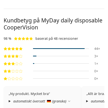
Kundbetyg på MyDay daily disposable
CooperVision
98 %
baserat på 48 recensioner
44×
3×
1×
0×
0×
Ny produkt. Mycket bra
Allt är bra. 
automatiskt översatt
(
granska
)
automatisk