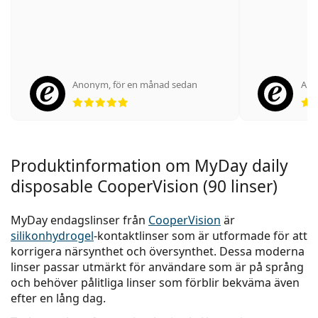
Anonym
,
för en månad sedan
An
Betyg 5 av 5
Produktinformation om MyDay daily
disposable CooperVision (90 linser)
MyDay endagslinser från
CooperVision
är
silikonhydrogel
-kontaktlinser som är utformade för att
korrigera närsynthet och översynthet. Dessa moderna
linser passar utmärkt för användare som är på språng
och behöver pålitliga linser som förblir bekväma även
efter en lång dag.