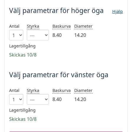
Persol
Välj parametrar
för höger öga
Hjälp
Prada
Antal
Styrka
Baskurva
Diameter
Upptäck alla
8.40
14.20
Lagertillgång
Skickas 10/8
Välj parametrar för vänster öga
Antal
Styrka
Baskurva
Diameter
8.40
14.20
Lagertillgång
Skickas 10/8