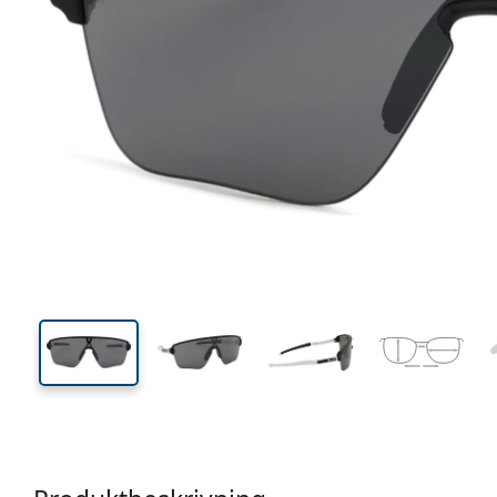
138 mm
Bredd
Linsbred
48 mm
42 mm
Linshöjd
Linsbredd