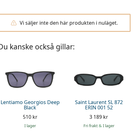
Vi säljer inte den här produkten i nuläget.
Du kanske också gillar:
Lentiamo Georgios Deep
Saint Laurent SL 872
Black
ERIN 001 52
510 kr
3 189 kr
I lager
Fri frakt
&
I lager