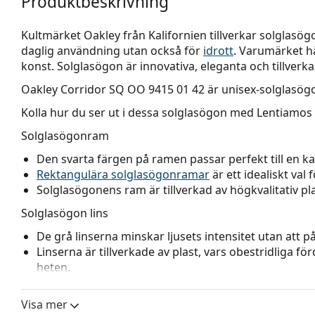
Produktbeskrivning
Kultmärket Oakley från Kalifornien tillverkar solglasög
daglig användning utan också för
idrott
. Varumärket h
konst. Solglasögon är innovativa, eleganta och tillverka
Oakley Corridor SQ OO 9415 01 42
är unisex-solglasög
Kolla hur du ser ut i dessa solglasögon med Lentiamos 
Solglasögonram
Den svarta färgen på ramen passar perfekt till en kall
Rektangulära solglasögonramar
är ett idealiskt val
Solglasögonens ram är tillverkad av högkvalitativ 
Solglasögon lins
De grå linserna minskar ljusets intensitet utan att 
Linserna är tillverkade av plast, vars obestridliga fö
heten.
Den innovativa
HDO
(High Definition Optics) linste
synskärpa. HDO eliminerar förstoring och förvrängni
Visa mer
de ser ut och där de verkligen är. Den patenterade