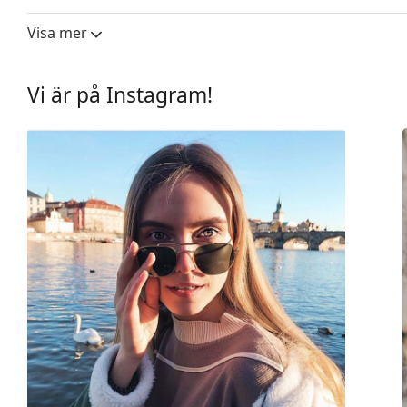
Linsbredd:
42 mm
Visa mer
Linsmaterial:
Plast
Linsteknik:
HDO, Prizm
Vi är på Instagram!
UV-filter 400:
Ja
Båge
Bågform:
Rektangulär
Bågfärg:
Svart
Sekundär bågfärg:
Vit
Bågmaterial:
Plast
Storlek:
M
Bredd:
138 mm
Skalmlängd:
140 mm
Näsbryggans bredd:
17 mm