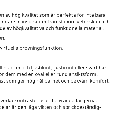
on av hög kvalitet som är perfekta för inte bara
ämtar sin inspiration främst inom vetenskap och
de av högkvalitativa och funktionella material.
on.
virtuella provningsfunktion.
 hudton och ljusblont, ljusbrunt eller svart hår.
 för dem med en oval eller rund ansiktsform.
plast som ger hög hållbarhet och bekväm komfort.
påverka kontrasten eller förvränga färgerna.
rdelar är den låga vikten och sprickbeständig­
kniken garanterar utmärkt skärpa, känsla och
ng av bilden, så att du kan se objekt exakt som
 lösningen i HDO-tekniken uppnår utmärkta