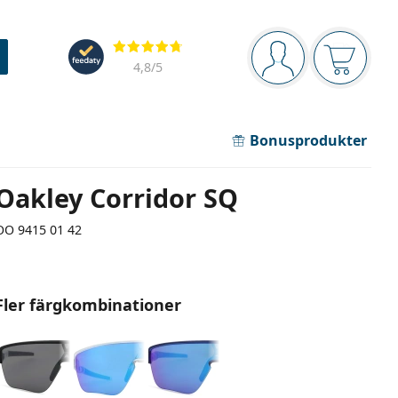
Navigeringsmeny
Recensioner
Du är inloggad
Varukor
4,8
/5
Bonusprodukter
Oakley Corridor SQ
OO 9415 01 42
Fler färgkombinationer