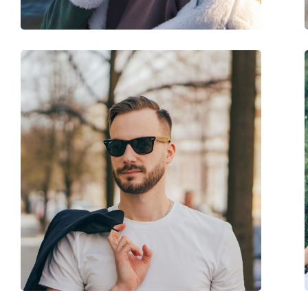
Vikt:
145 g
Justerbara näskuddar:
Nej
Fjädergångjärn:
Nej
Tillbehör
Fodral:
Ja
Putsduk:
Ja
Övrigt
Kön:
Unisex
Kategori:
Solglasögon
Varumärke:
Oakley
Användning:
Sport
Sport:
Cykling, Löpning, V
Kod:
OO 9415 01 42