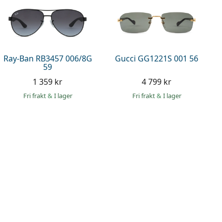
Ray-Ban RB3457 006/8G
Gucci GG1221S 001 56
59
1 359 kr
4 799 kr
Fri frakt
&
I lager
Fri frakt
&
I lager