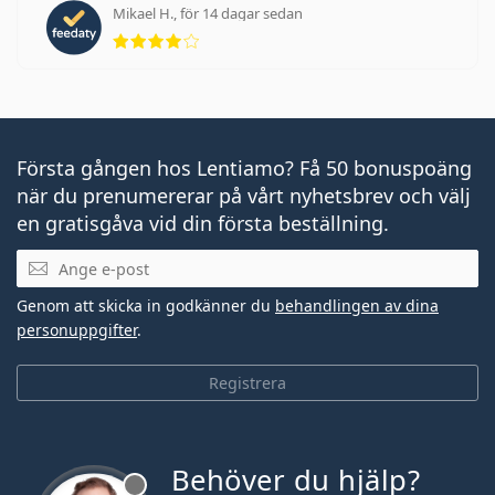
Mikael H., för 14 dagar sedan
Betyg 4 av 5
Första gången hos Lentiamo? Få 50 bonuspoäng
när du prenumererar på vårt nyhetsbrev och välj
en gratisgåva vid din första beställning.
Mejladress
Genom att skicka in godkänner du
behandlingen av dina
personuppgifter
.
Registrera
Behöver du hjälp?