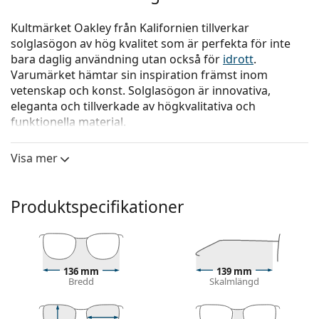
Kultmärket Oakley från Kalifornien tillverkar
solglasögon av hög kvalitet som är perfekta för inte
bara daglig användning utan också för
idrott
.
Varumärket hämtar sin inspiration främst inom
vetenskap och konst. Solglasögon är innovativa,
eleganta och tillverkade av högkvalitativa och
funktionella material.
Oakley Latch OO 9265 60 53
är solglasögon för män.
Visa mer
Kolla hur du ser ut i dessa solglasögon med Lentiamos
virtuella provningsfunktion.
Produktspecifikationer
Solglasögonram
Den bruna färgen på ramen passar perfekt till en
varm hudton och ljusbrunt, svart eller
mörkblont hår.
136 mm
139 mm
Runda solglasögonramar
är ett perfekt val för dem
Bredd
Skalmlängd
med en fyrkantig eller oval ansiktsform.
Solglasögonens ram är tillverkad av högkvalitativ