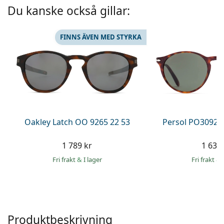
Persol
Du kanske också gillar:
Prada
FINNS ÄVEN MED STYRKA
Upptäck alla
Oakley Latch OO 9265 22 53
Persol PO3092S
1 789 kr
1 639 
Fri frakt
&
I lager
Fri frakt
&
Produktbeskrivning