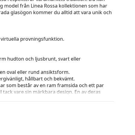
tig model från Linea Rossa kollektionen som har
 Prada glasögon kommer du alltid att vara unik och
virtuella provningsfunktion.
rm hudton och ljusbrunt, svart eller
en oval eller rund ansiktsform.
ergivänligt, hållbart och bekvämt.
ar som består av en ram framsida och ett par
l tack vare sin märkbara design. En av deras
omsluter linsen helt och hållet och framför allt
ar alla linser, även linser med högre optisk
ets färg och utformning kan variera.