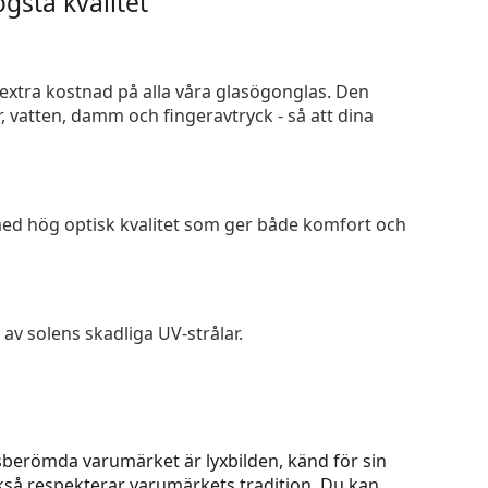
gsta kvalitet
n extra kostnad på alla våra glasögonglas. Den
 vatten, damm och fingeravtryck - så att dina
 med hög optisk kvalitet som ger både komfort och
av solens skadliga UV-strålar.
sberömda varumärket är lyxbilden, känd för sin
kså respekterar varumärkets tradition. Du kan