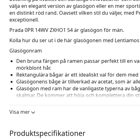
välja en elegant version av glasögon eller en mer spor
en distinkt röd rand. Oavsett vilken stil du väljer, med
exceptionell.
Prada 0PR 14WV ZXHO1 54
är glasögon för män.
Kolla hur du ser ut i de här glasögonen med Lentiamos 
Glasögonram
Den bruna färgen på ramen passar perfekt till en va
mörkblont hår.
Rektangulära bågar är ett idealiskt val för dem med 
Glasögonens båge är tillverkad av acetat, som är all
Glasögon med ram har de vanligaste typerna av båg
skalmar. De kommer att höja och komplettera din sti
fördelar är robusthet, hållbarhet, det faktum att de 
deras skydd mot skador. Den här typen av ramar pass
Visa mer
styrka.
Tillbehör
Produktspecifikationer
Vi levererar glasögonen i sitt originalfodral. Fodral