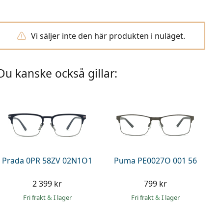
Vi säljer inte den här produkten i nuläget.
Du kanske också gillar:
Prada 0PR 58ZV 02N1O1
Puma PE0027O 001 56
2 399 kr
799 kr
Fri frakt
&
I lager
Fri frakt
&
I lager