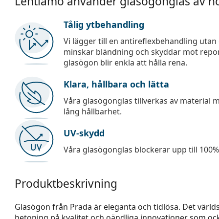
Lentiamo använder glasögonglas av hö
Tålig ytbehandling
Vi lägger till en antireflexbehandling uta
minskar bländning och skyddar mot repor,
glasögon blir enkla att hålla rena.
Klara, hållbara och lätta
Våra glasögonglas tillverkas av material
lång hållbarhet.
UV-skydd
Våra glasögonglas blockerar upp till 100% 
Produktbeskrivning
Glasögon från Prada är eleganta och tidlösa. Det värld
betoning på kvalitet och oändliga innovationer som oc