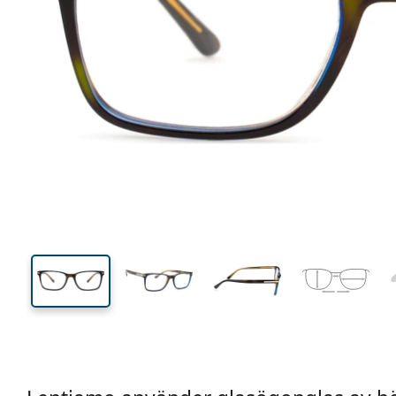
133 mm
Bredd
Linsbred
37 mm
54 mm
Linshöjd
Linsbredd