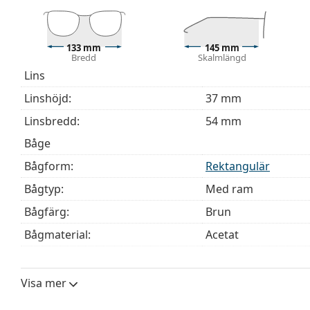
Den medföljande putsduken är idealisk för rengörin
modeller kan komma med en tygpåse i stället för en
Upptäck hela
glasögon
sortimentet för att hitta fler mod
133 mm
145 mm
Bredd
Skalmlängd
behöver hjälp med att välja ditt par.
Lins
Detta är en medicinteknisk produkt. Läs instruktioner
Linshöjd:
37 mm
Linsbredd:
54 mm
Båge
Bågform:
Rektangulär
Bågtyp:
Med ram
Bågfärg:
Brun
Bågmaterial:
Acetat
Storlek:
M
Bredd:
133 mm
Visa mer
Skalmlängd:
145 mm