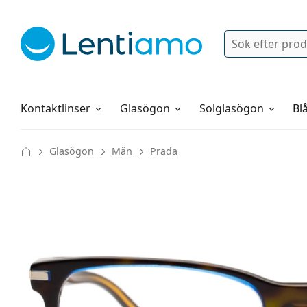
Sök
Logga in
Navigeringsmeny
Linsvätskor
Allt om att handla hos oss
Kontaktlinser
Glasögon
Solglasögon
Blå
Glasögon
Män
Prada