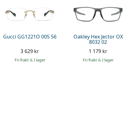
Gucci GG1221O 005 56
Oakley Hex Jector OX
8032 02
3 629 kr
1 179 kr
Fri frakt
&
I lager
Fri frakt
&
I lager