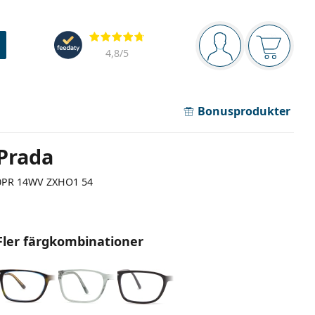
Navigeringsmeny
Recensioner
Du är inloggad
Varukor
4,8
/5
Bonusprodukter
Prada
0PR 14WV ZXHO1 54
Fler färgkombinationer