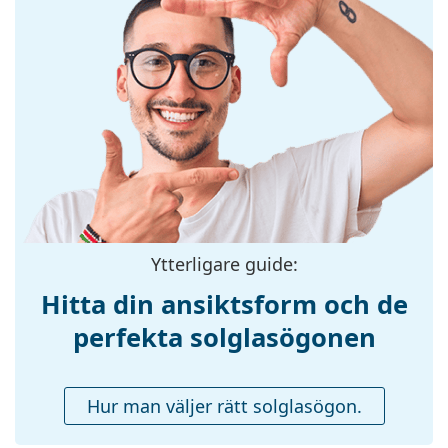
Bågform:
Rund
Bågfärg:
Svart
Bågmaterial:
Plast
Storlek:
M
Bredd:
133 mm
Skalmlängd:
140 mm
Näsbryggans
19 mm
bredd:
Vikt:
160 g
Ytterligare guide:
Justerbara
Nej
Hitta din ansiktsform och de
näskuddar:
perfekta solglasögonen
Fjädergångjärn:
Nej
Tillbehör
Hur man väljer rätt solglasögon.
Fodral:
Ja
Putsduk:
Ja