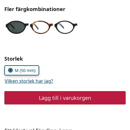
Persol
Fler färgkombinationer
Prada
Upptäck alla
Välj parametrar
Storlek
M (50 mm)
Vilken storlek har jag?
Lägg till i varukorgen