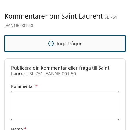
Övrigt
Kommentarer om Saint Laurent
Kön:
Dam
SL 751
JEANNE 001 50
Kategori:
Solglasögon
Varumärke:
Saint Laurent
Inga frågor
Användning:
Enligt mode
Kod:
SL 751 JEANNE 001 50
Publicera din kommentar eller fråga till Saint
Laurent
SL 751 JEANNE 001 50
Kommentar
*
Namn
*