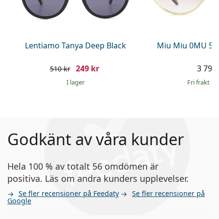
Lentiamo Tanya Deep Black
Miu Miu 0MU 52
249 kr
3 799 
510 kr
I lager
Fri frakt
&
Godkänt av våra kunder
Hela 100 % av totalt 56 omdömen är
positiva. Läs om andra kunders upplevelser.
Se fler recensioner på Feedaty
Se fler recensioner på
Google