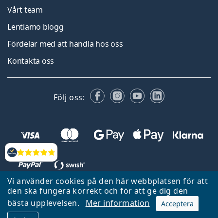
Vårt team
Lentiamo blogg
Fördelar med att handla hos oss
Kontakta oss
Facebook
Instagram
YouTube
LinkedIn
Följ oss:
Recensioner
Vi använder cookies på den här webbplatsen för att
den ska fungera korrekt och för att ge dig den
Tillbaka till startsidan
Gå upp
bästa upplevelsen.
Mer information
Acceptera
Lentiamo.se ägs och drivs av Lentiamo s.r.o., Tjeckien