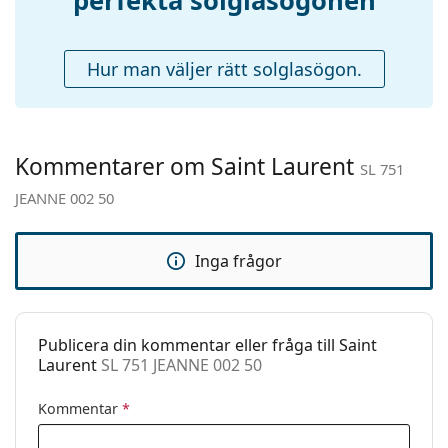
perfekta solglasögonen
Fjädergångjärn:
Nej
Tillbehör
Hur man väljer rätt solglasögon.
Fodral:
Ja
Putsduk:
Ja
Övrigt
Kommentarer om Saint Laurent
Kön:
Dam
SL 751
JEANNE 002 50
Kategori:
Solglasögon
Varumärke:
Saint Laurent
Inga frågor
Användning:
Enligt mode
Kod:
SL 751 JEANNE 002 50
Publicera din kommentar eller fråga till Saint
Laurent
SL 751 JEANNE 002 50
Kommentar
*