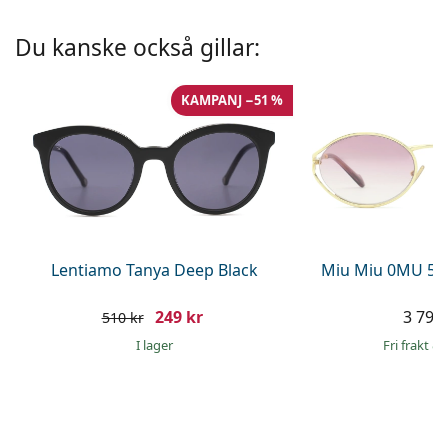
Persol
Du kanske också gillar:
Prada
Upptäck alla
KAMPANJ −51 %
Lentiamo Tanya Deep Black
Miu Miu 0MU 52
249 kr
3 799 
510 kr
I lager
Fri frakt
&