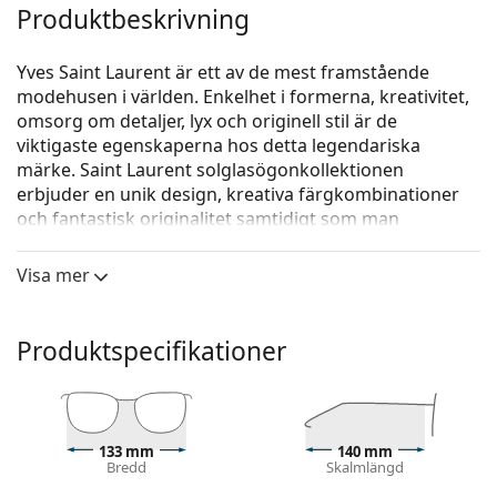
Produktbeskrivning
Yves Saint Laurent är ett av de mest framstående
modehusen i världen. Enkelhet i formerna, kreativitet,
omsorg om detaljer, lyx och originell stil är de
viktigaste egenskaperna hos detta legendariska
märke. Saint Laurent solglasögonkollektionen
erbjuder en unik design, kreativa färgkombinationer
och fantastisk originalitet samtidigt som man
uppmärksammar de senaste modetrenderna.
Visa mer
Saint Laurent SL 751 JEANNE 002 50
är solglasögon för
kvinnor.
Kolla hur du ser ut i dessa solglasögon med Lentiamos
Produktspecifikationer
virtuella provningsfunktion.
Solglasögonram
Den bruna färgen på ramen passar perfekt till en
133 mm
140 mm
varm hudton och ljusbrunt, svart eller
Bredd
Skalmlängd
mörkblont hår.