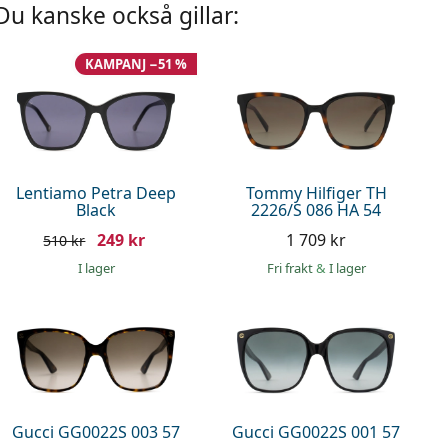
Du kanske också gillar:
KAMPANJ −51 %
Lentiamo Petra Deep
Tommy Hilfiger TH
Black
2226/S 086 HA 54
249 kr
1 709 kr
510 kr
I lager
Fri frakt
&
I lager
Gucci GG0022S 003 57
Gucci GG0022S 001 57