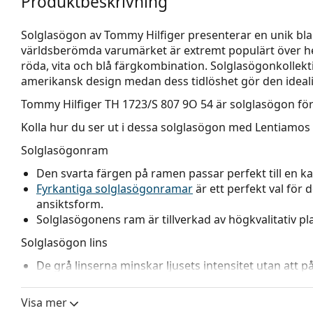
Produktbeskrivning
Solglasögon av Tommy Hilfiger presenterar en unik bla
världsberömda varumärket är extremt populärt över hela
röda, vita och blå färgkombination. Solglasögonkollekt
amerikansk design medan dess tidlöshet gör den idealisk 
Tommy Hilfiger TH 1723/S 807 9O 54
är solglasögon för
Kolla hur du ser ut i dessa solglasögon med Lentiamos 
Solglasögonram
Den svarta färgen på ramen passar perfekt till en kall
Fyrkantiga solglasögonramar
är ett perfekt val för 
ansiktsform.
Solglasögonens ram är tillverkad av högkvalitativ 
Solglasögon lins
De grå linserna minskar ljusets intensitet utan att 
Solglasögonen har
gradientlinser
som är tonade uppi
Den mörkaste färgen upptill gör det möjligt att filtre
Visa mer
tillräcklig synlighet. Denna linsbehandling ger bättre