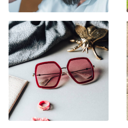
Fjädergångjärn:
Nej
Tillbehör
Fodral:
Ja
Putsduk:
Ja
Övrigt
Kön:
Dam
Kategori:
Solglasögon
Varumärke:
Tommy Hilfiger
Användning:
Enligt mode
Kod:
TH 723/S 807 9O 54