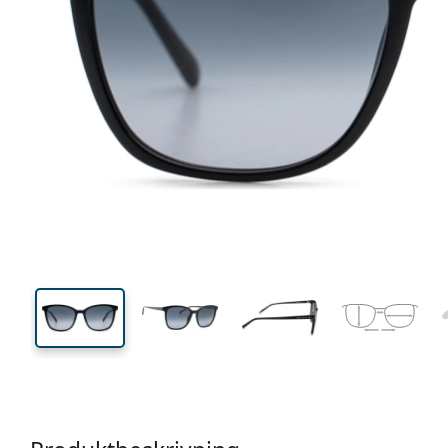
138 mm
Bredd
Linsbred
45 mm
54 mm
Linshöjd
Linsbredd