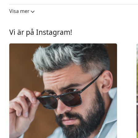
Linsbredd:
54 mm
Visa mer
Linsmaterial:
Plast
UV-filter 400:
Ja
Vi är på Instagram!
Båge
Bågform:
Kvadratisk
Bågfärg:
Svart
Bågmaterial:
Plast
Storlek:
M
Bredd:
138 mm
Skalmlängd:
140 mm
Näsbryggans bredd:
18 mm
Vikt:
165 g
Justerbara näskuddar:
Nej