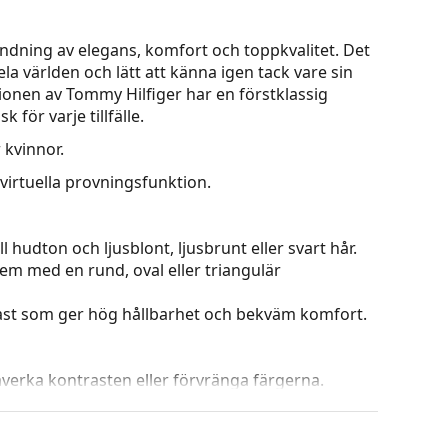
ndning av elegans, komfort och toppkvalitet. Det
 världen och lätt att känna igen tack vare sin
ionen av Tommy Hilfiger har en förstklassig
för varje tillfälle.
 kvinnor.
virtuella provningsfunktion.
 hudton och ljusblont, ljusbrunt eller svart hår.
dem med en rund, oval eller triangulär
plast som ger hög hållbarhet och bekväm komfort.
påverka kontrasten eller förvränga färgerna.
från och ner där linsens nedersta del är ljusast.
ra direkt solljus och den ljusare färgen nedtill ger
 orientering i rummet och är idealisk för till