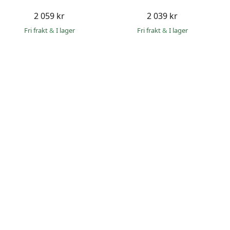
2 059 kr
2 039 kr
Fri frakt
&
I lager
Fri frakt
&
I lager