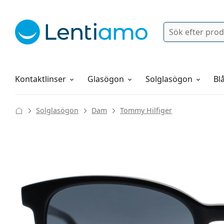
Sök
Logga in
Navigeringsmeny
Linsvätskor
Allt om att handla hos oss
Kontaktlinser
Glasögon
Solglasögon
Blå
Solglasögon
Dam
Tommy Hilfiger