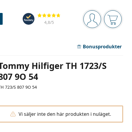
Navigeringsmeny
Recensioner
Du är inloggad
Varukor
4,8
/5
Bonusprodukter
Tommy Hilfiger TH 1723/S
807 9O 54
TH 723/S 807 9O 54
Vi säljer inte den här produkten i nuläget.